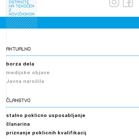
ostanite
na tekočem
z
novičnikom
Izbrana vsebina je namenjena le ZAPS
aktualno
registriranim uporabnikom. Da lahko do nje
dostopate, se je potrebno prijaviti.
borza dela
medijske objave
PRIJAVITE SE
REGISTRIRAJTE SE
Javna naročila
članstvo
stalno poklicno usposabljanje
članarina
priznanje poklicnih kvalifikacij