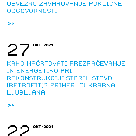
obvezno zavarovanje poklicne
Novičnik natečajev
odgovornosti
Tedenski novičnik javnih naročil
Dnevne medijske objave
POZABLJENO GESLO
REGISTRIRAJTE SE
27
OKT-2021
NAPREJ
Kako načrtovati prezračevanje
in energetiko pri
rekonstrukciji starih stavb
(retrofit)? Primer: Cukrarna
Ljubljana
22
OKT-2021