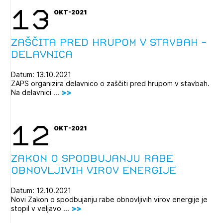
13
OKT-2021
Zaščita pred hrupom v stavbah -
delavnica
Datum: 13.10.2021
ZAPS organizira delavnico o zaščiti pred hrupom v stavbah.
Na delavnici ...
Izbrana vsebina je namenjena le ZAPS
registriranim uporabnikom. Da lahko do nje
dostopate, se je potrebno prijaviti.
12
OKT-2021
PRIJAVITE SE
REGISTRIRAJTE SE
Zakon o spodbujanju rabe
obnovljivih virov energije
Datum: 12.10.2021
Novi Zakon o spodbujanju rabe obnovljivih virov energije je
stopil v veljavo ...