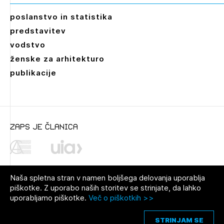
poslanstvo in statistika
predstavitev
vodstvo
ženske za arhitekturo
publikacije
Leto
2026,
2025,
2024,
2023,
2022,
2021,
2020,
2019,
2018,
2017,
2016,
2015,
2014,
2013,
2012,
2011,
2010
zaps je članica
Mesec
Januar,
Februar,
Marec,
April,
Maj,
Junij,
Julij,
Avgust,
September,
Oktober,
November,
Naša spletna stran v namen boljšega delovanja uporablja
December
piškotke. Z uporabo naših storitev se strinjate, da lahko
uporabljamo piškotke.
Več o piškotkih >>
© 2021 Zbornica za arhitekturo in
Pravno obvestilo
|
O avtorjih
|
prostor Slovenije
Piškotki
STRINJAM SE