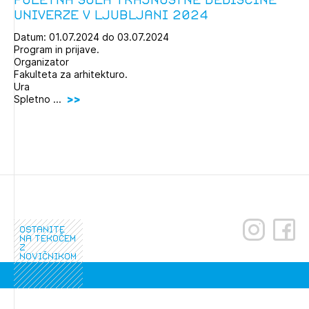
Univerze v Ljubljani 2024
Datum: 01.07.2024 do 03.07.2024
Program in prijave.
Organizator
Izbrana vsebina je namenjena le ZAPS
Fakulteta za arhitekturo.
registriranim uporabnikom. Da lahko do nje
Ura
dostopate, se je potrebno prijaviti.
Spletno ...
PRIJAVITE SE
REGISTRIRAJTE SE
ostanite
na tekočem
z
novičnikom