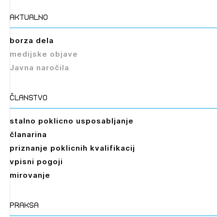
aktualno
borza dela
medijske objave
Javna naročila
članstvo
stalno poklicno usposabljanje
članarina
priznanje poklicnih kvalifikacij
vpisni pogoji
mirovanje
praksa