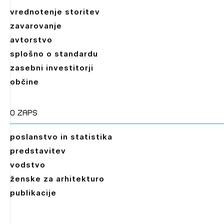
vrednotenje storitev
zavarovanje
avtorstvo
splošno o standardu
zasebni investitorji
občine
O zaps
poslanstvo in statistika
predstavitev
vodstvo
ženske za arhitekturo
publikacije
Leto
2026,
2025,
2024,
2023,
2022,
2021,
2020,