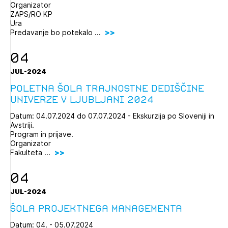
Organizator
Novičnik natečajev
ZAPS/RO KP
Ura
Tedenski novičnik javnih naročil
Predavanje bo potekalo ...
Dnevne medijske objave
POZABLJENO GESLO
04
REGISTRIRAJTE SE
JUL-2024
Poletna šola trajnostne dediščine
Univerze v Ljubljani 2024
NAPREJ
Datum: 04.07.2024 do 07.07.2024 - Ekskurzija po Sloveniji in
Avstriji.
Program in prijave.
Organizator
Fakulteta ...
04
JUL-2024
Šola projektnega managementa
Datum: 04. - 05.07.2024