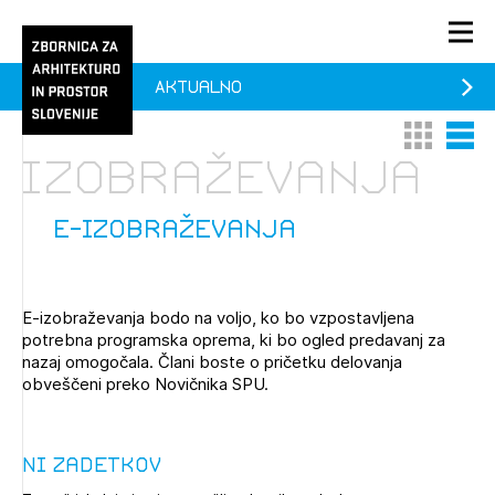
Aktualno
PRIJAVA
Thumbnail 
List V
KONTAKT
izobraževanja
1/1
1/2
Aktualno
Pozdravljeni
Prijava na novičnik
e-izobraževanja
Članstvo
Prijavite se s svojim ZAPS uporabniškim imenom in geslom.
Ostanite na tekočem z novicami in se naročite na
Praksa
E-izobraževanja bodo na voljo, ko bo vzpostavljena
Novičnike. Označite svojo izbiro.
potrebna programska oprema, ki bo ogled predavanj za
Novičnike vam bomo pošiljali na vaš elektronski naslov.
O ZAPS
nazaj omogočala. Člani boste o pričetku delovanja
obveščeni preko Novičnika SPU.
Mesečni novičnik
Ni zadetkov
Novičnik izobraževanj
PRIJAVITE SE