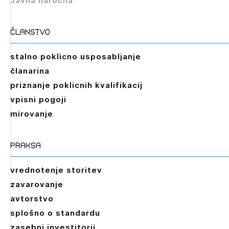
Javna naročila
Izbrana vsebina je namenjena le ZAPS
registriranim uporabnikom. Da lahko do nje
dostopate, se je potrebno prijaviti.
članstvo
PRIJAVITE SE
REGISTRIRAJTE SE
stalno poklicno usposabljanje
članarina
priznanje poklicnih kvalifikacij
vpisni pogoji
mirovanje
praksa
vrednotenje storitev
zavarovanje
avtorstvo
splošno o standardu
zasebni investitorji