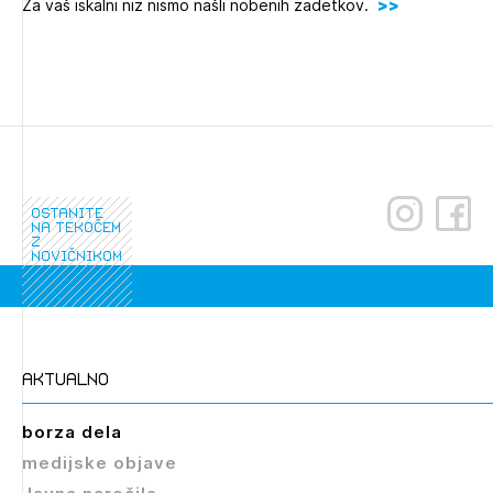
Za vaš iskalni niz nismo našli nobenih zadetkov.
Novičnik natečajev
Tedenski novičnik javnih naročil
Dnevne medijske objave
POZABLJENO GESLO
REGISTRIRAJTE SE
ostanite
NAPREJ
na tekočem
z
novičnikom
aktualno
borza dela
medijske objave