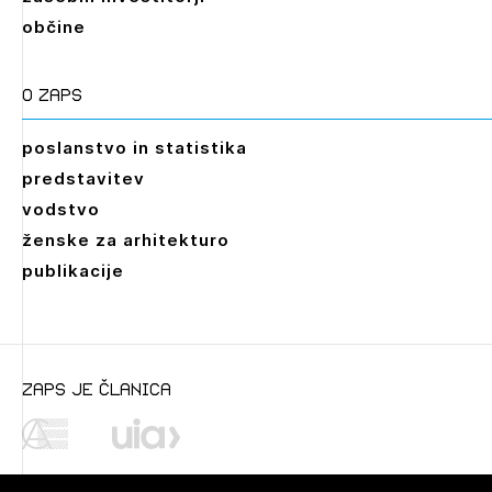
občine
O zaps
poslanstvo in statistika
predstavitev
vodstvo
ženske za arhitekturo
publikacije
Leto
zaps je članica
Mesec
Januar,
Februar,
Marec,
April,
Maj,
Junij,
Julij,