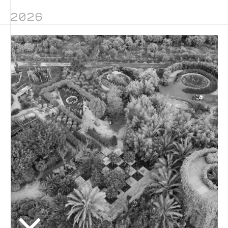
Novičnik natečajev
2026
Tedenski novičnik javnih naročil
Dnevne medijske objave
POZABLJENO GESLO
REGISTRIRAJTE SE
NAPREJ