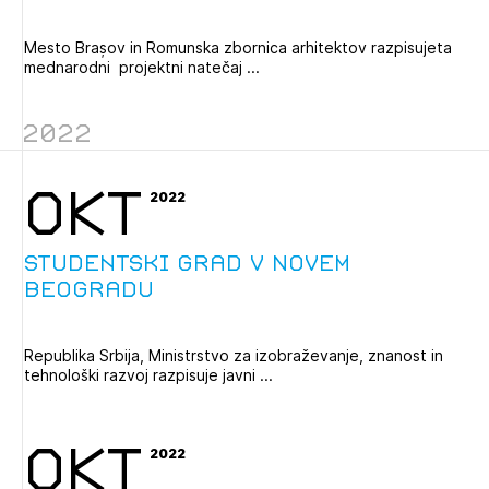
Mesto Brașov in Romunska zbornica arhitektov razpisujeta
mednarodni projektni natečaj ...
2022
Izbrana vsebina je namenjena le ZAPS
OKT
registriranim uporabnikom. Da lahko do nje
2022
dostopate, se je potrebno prijaviti.
Studentski grad v Novem
PRIJAVITE SE
REGISTRIRAJTE SE
Beogradu
Republika Srbija, Ministrstvo za izobraževanje, znanost in
tehnološki razvoj razpisuje javni ...
OKT
2022