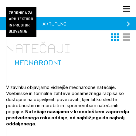
Aktualno
PRIJAVA
Thumbnail 
List V
KONTAKT
natečaji
1/1
1/2
Aktualno
Pozdravljeni
Prijava na novičnik
mednarodni
Članstvo
Prijavite se s svojim ZAPS uporabniškim imenom in geslom.
Ostanite na tekočem z novicami in se naročite na
Praksa
V zavihku objavljamo vidnejše mednarodne natečaje.
Novičnike. Označite svojo izbiro.
Vsebinske in formalne zahteve posameznega razpisa so
Novičnike vam bomo pošiljali na vaš elektronski naslov.
O ZAPS
dostopne na objavljenih povezavah, kjer lahko sledite
podrobnostim in morebitnim spremembam natečajnih
pogojev.
Natečaje navajamo v kronološkem zaporedju
predvidenega roka oddaje, od najbližjega do najbolj
Mesečni novičnik
oddaljenega
.
Novičnik izobraževanj
PRIJAVITE SE