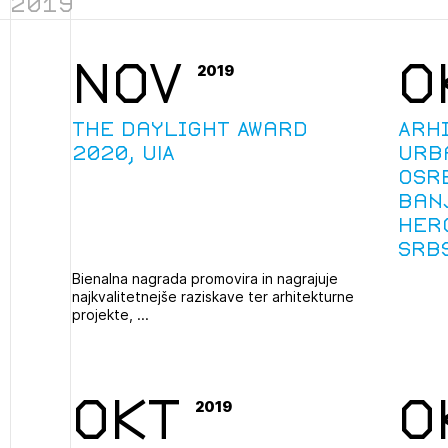
2019
projek
NOV
O
2019
Stroko
The Daylight Award
Arh
2020, UIA
urb
Za inv
osr
Ban
Občins
Her
urbani
Srb
Bienalna nagrada promovira in nagrajuje
najkvalitetnejše raziskave ter arhitekturne
projekte, ...
OKT
O
2019