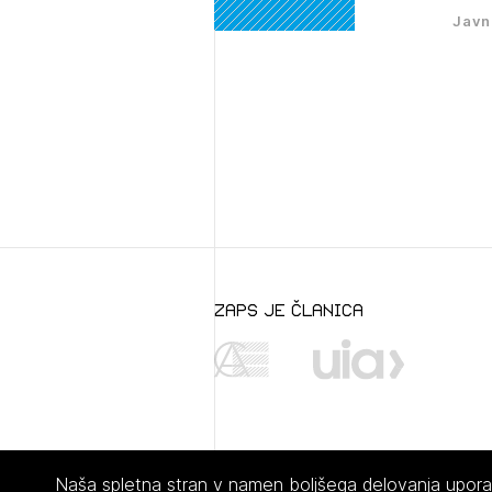
Javn
zaps je članica
Naša spletna stran v namen boljšega delovanja uporabl