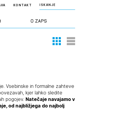
ISKANJE
AVA
KONTAKT
a
O ZAPS
Thumbnail View
List View
rd ZAPS
Predstavitev
a stroke
Ekipa
odaja
Zlati svinčnik
e. Vsebinske in formalne zahteve
ovezavah, kjer lahko sledite
ih pogojev.
Natečaje navajamo v
janje
Projekti
, od najbližjega do najbolj
osti
Knjižnica
nje poslov
dokumentov