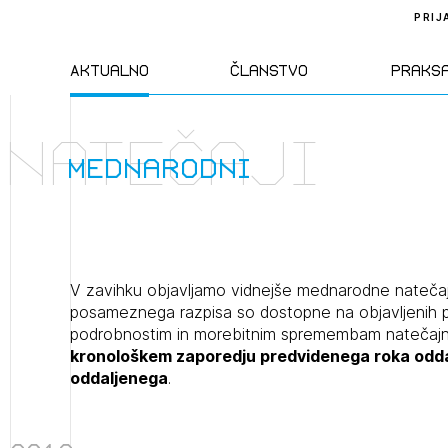
PRIJ
Aktualno
Članstvo
Praks
natečaji
Novice
Člani ZAPS
Standa
mednarodni
Natečaji
Kandidati za
Pravil
člane
Izobraževanja
Zakon
V zavihku objavljamo vidnejše mednarodne natečaj
Kandidati za
posameznega razpisa so dostopne na objavljenih p
izpit
podrobnostim in morebitnim spremembam natečajn
Dogodki
Opravl
kronološkem zaporedju predvidenega roka oddaje
dejavn
oddaljenega
.
Sklepa