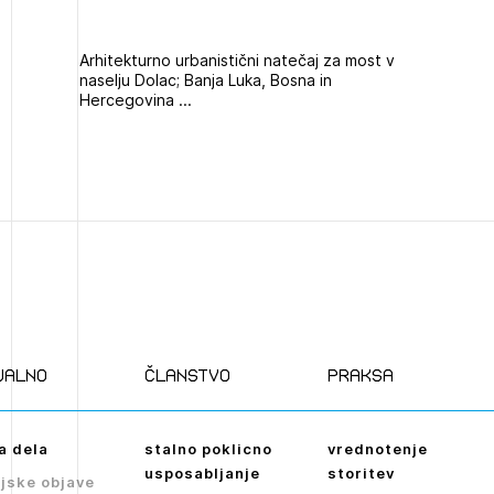
NAPREJ
Arhitekturno urbanistični natečaj za most v
naselju Dolac; Banja Luka, Bosna in
Hercegovina ...
ualno
članstvo
praksa
a dela
stalno poklicno
vrednotenje
usposabljanje
storitev
jske objave