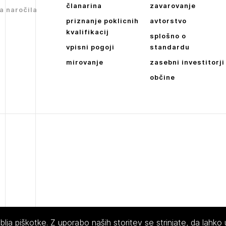
članarina
zavarovanje
a naročila
priznanje poklicnih
avtorstvo
kvalifikacij
splošno o
vpisni pogoji
standardu
mirovanje
zasebni investitorji
občine
ja piškotke. Z uporabo naših storitev se strinjate, da lahko