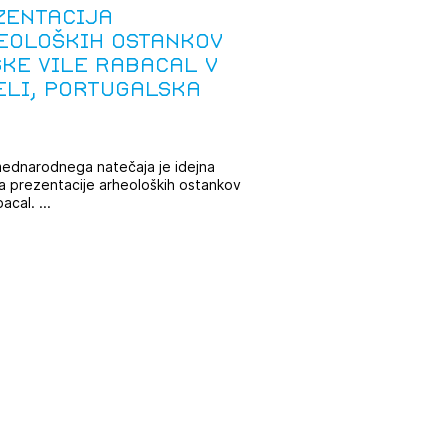
zentacija
eoloških ostankov
ske Vile Rabacal v
eli, Portugalska
ednarodnega natečaja je idejna
 prezentacije arheoloških ostankov
acal. ...
JTE SE
ESLO
E SE