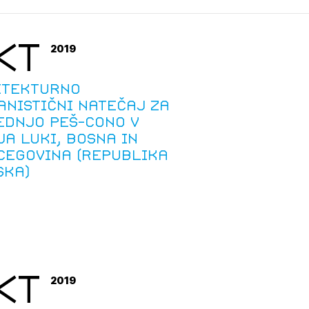
tiranje
KT
2019
vna pomoč
itekturno
anistični natečaj za
estitorje
ednjo peš-cono v
ja Luki, Bosna in
ki
cegovina (Republika
sti
ska)
KT
2019