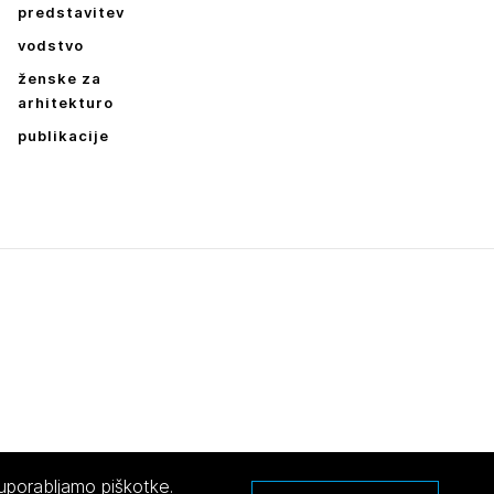
predstavitev
vodstvo
ženske za
arhitekturo
publikacije
Leto
2026,
2025,
2024,
2023,
2022,
2021,
2020,
2019
Mesec
Januar,
Februar,
Marec,
April,
Maj,
Junij,
Julij,
Avgust,
September,
Oktober,
November,
December
 uporabljamo piškotke.