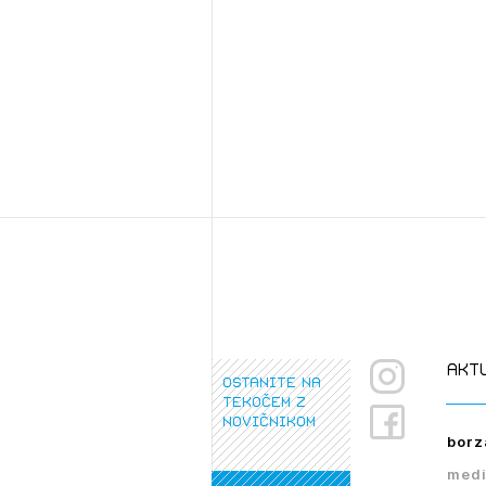
akt
ostanite na
tekočem z
novičnikom
borz
medi