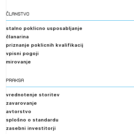
Izbrana vsebina je namenjena le ZAPS
registriranim uporabnikom. Da lahko do nje
članstvo
dostopate, se je potrebno prijaviti.
stalno poklicno usposabljanje
PRIJAVITE SE
REGISTRIRAJTE SE
članarina
priznanje poklicnih kvalifikacij
vpisni pogoji
mirovanje
praksa
vrednotenje storitev
zavarovanje
avtorstvo
splošno o standardu
zasebni investitorji