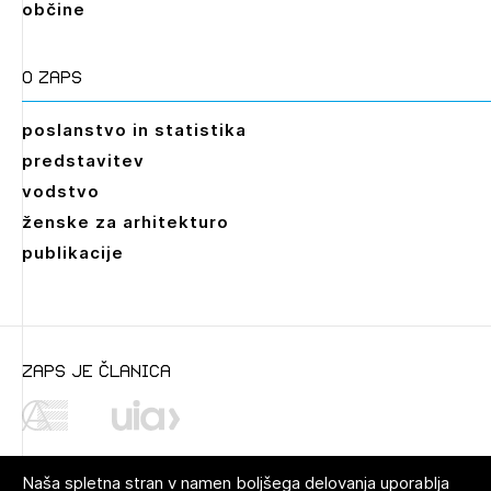
občine
O zaps
poslanstvo in statistika
predstavitev
vodstvo
ženske za arhitekturo
publikacije
Leto
zaps je članica
Mesec
Naša spletna stran v namen boljšega delovanja uporablja