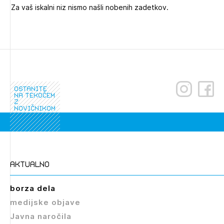
Za vaš iskalni niz nismo našli nobenih zadetkov.
Novičnik natečajev
Tedenski novičnik javnih naročil
Dnevne medijske objave
POZABLJENO GESLO
REGISTRIRAJTE SE
ostanite
na tekočem
NAPREJ
z
novičnikom
aktualno
borza dela
medijske objave
Javna naročila