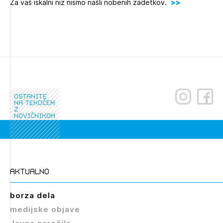
Za vaš iskalni niz nismo našli nobenih zadetkov.
Novičnik natečajev
Tedenski novičnik javnih naročil
Dnevne medijske objave
POZABLJENO GESLO
REGISTRIRAJTE SE
ostanite
NAPREJ
na tekočem
z
novičnikom
aktualno
borza dela
medijske objave