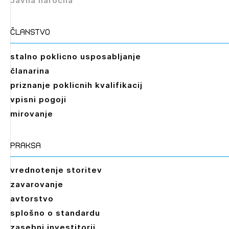
Javna naročila
Izbrana vsebina je namenjena le ZAPS
registriranim uporabnikom. Da lahko do nje
dostopate, se je potrebno prijaviti.
članstvo
PRIJAVITE SE
REGISTRIRAJTE SE
stalno poklicno usposabljanje
članarina
priznanje poklicnih kvalifikacij
vpisni pogoji
mirovanje
praksa
vrednotenje storitev
zavarovanje
avtorstvo
splošno o standardu
zasebni investitorji