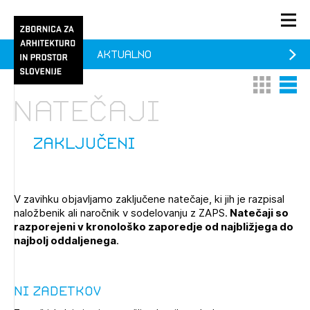
Aktualno
PRIJAVA
Thumbnail 
List V
KONTAKT
Natečaji
1/1
1/2
Aktualno
Pozdravljeni
Prijava na novičnik
zaključeni
Članstvo
Prijavite se s svojim ZAPS uporabniškim imenom in geslom.
Ostanite na tekočem z novicami in se naročite na
Praksa
V zavihku objavljamo zaključene natečaje, ki jih je razpisal
Novičnike. Označite svojo izbiro.
naložbenik ali naročnik v sodelovanju z ZAPS.
Natečaji so
Novičnike vam bomo pošiljali na vaš elektronski naslov.
O ZAPS
razporejeni v kronološko zaporedje od najbližjega do
najbolj oddaljenega
.
Mesečni novičnik
Ni zadetkov
Novičnik izobraževanj
PRIJAVITE SE