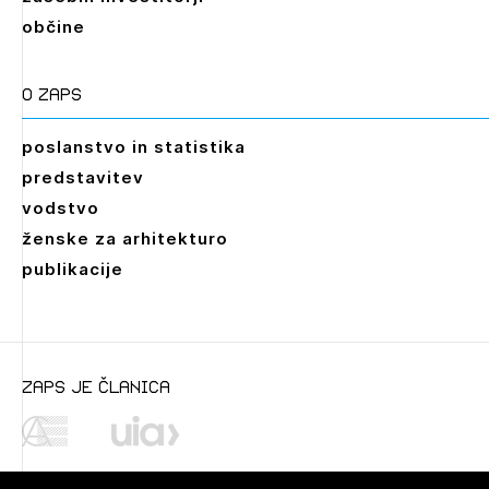
občine
O zaps
poslanstvo in statistika
predstavitev
vodstvo
ženske za arhitekturo
publikacije
Leto
2026,
2025,
2024,
2023,
2022,
2021,
2020,
zaps je članica
2019,
2018,
2017,
2016,
2014,
2013,
2012,
2011,
2010,
2009,
2008,
2007,
2006,
2005,
2004,
2003,
2002
Mesec