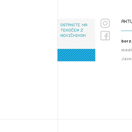
akt
ostanite na
tekočem z
novičnikom
borz
medi
Javn