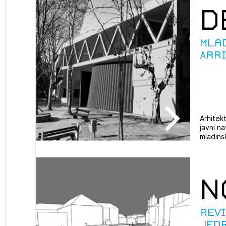
D
projek
Mla
Stroko
Arri
Za inv
Občins
Arhitek
urbani
javni n
mladins
N
Rev
jed