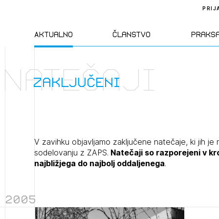
PRIJ
Aktualno
Članstvo
Praks
Natečaji
Novice
Člani ZAPS
Standa
zaključeni
Natečaji
Kandidati za
Pravil
člane
Izobraževanja
Zakon
V zavihku objavljamo zaključene natečaje, ki jih je 
Kandidati za
sodelovanju z ZAPS.
Natečaji so razporejeni v k
izpit
najbližjega do najbolj oddaljenega
.
Dogodki
Opravl
dejavn
2005
Sklepa