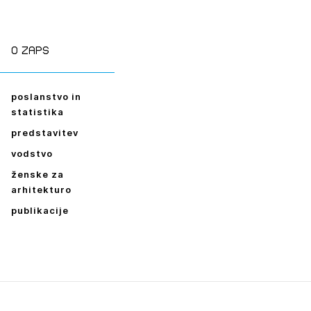
O zaps
poslanstvo in
statistika
predstavitev
vodstvo
ženske za
arhitekturo
publikacije
Leto
2026,
2025,
2024,
2023,
2022,
2021,
2020,
2019,
2018,
2017,
2016,
2014,
2013,
2012,