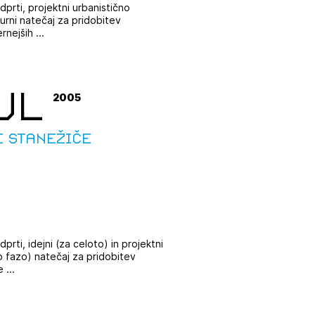
dprti, projektni urbanistično
turni natečaj za pridobitev
rnejših ...
UL
2005
JTE SE
e Stanežiče
ESLO
E SE
dprti, idejni (za celoto) in projektni
o fazo) natečaj za pridobitev
 ...