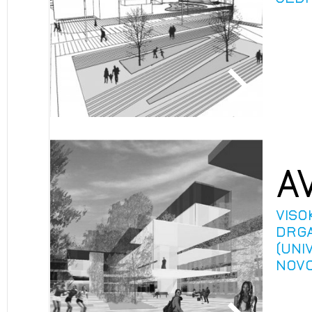
A
VISO
DRG
(UNI
NOVO
2