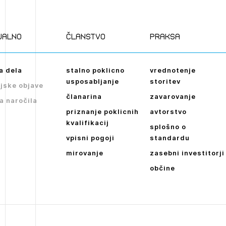
ualno
članstvo
praksa
a dela
stalno poklicno
vrednotenje
usposabljanje
storitev
jske objave
članarina
zavarovanje
a naročila
priznanje poklicnih
avtorstvo
kvalifikacij
splošno o
vpisni pogoji
standardu
mirovanje
zasebni investitorji
občine