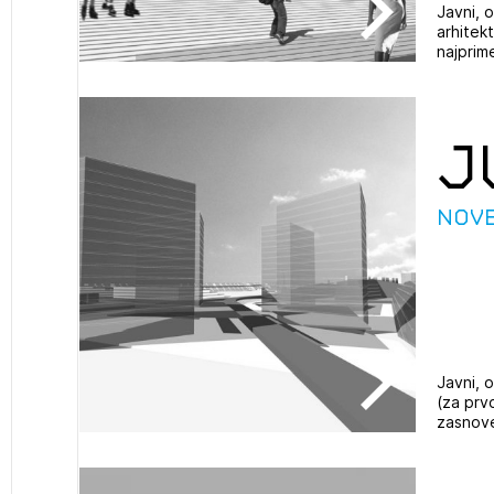
ijava na novičnik
Javni, o
arhitek
1
najprime
nite na tekočem z novicami in se naročite na Novičnike.
zdravljeni
Izbrana vsebina je namenjena le ZAPS registriranim
čite svojo izbiro.
uporabnikom. Da lahko do nje dostopate, se je
čnike vam bomo pošiljali na vaš elektronski naslov.
potrebno prijaviti.
avite se s svojim ZAPS uporabniškim imenom in geslom.
J
PRIJAVITE SE
REGISTRIRA
Mesečni novičnik
Nov
Novičnik izobraževanj
Novičnik natečajev
POZABLJENO G
Tedenski novičnik javnih naročil
JAVITE SE
REGISTRIRAJT
Dnevne medijske objave
NAPREJ
Javni, o
(za prv
zasnove