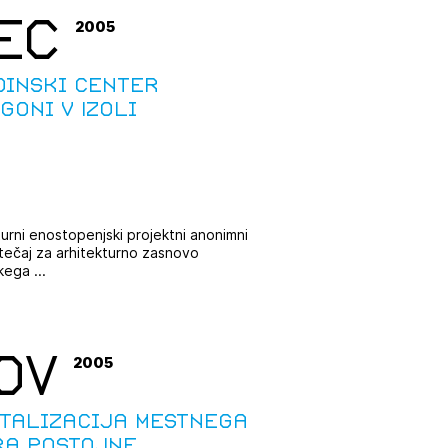
EC
2005
tiranje
dinski center
vna pomoč
goni v Izoli
estitorje
ki
turni enostopenjski projektni anonimni
sti
atečaj za arhitekturno zasnovo
kega ...
OV
2005
italizacija mestnega
ra Postojne