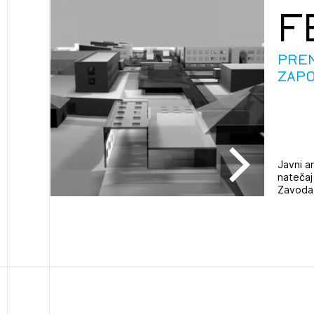
F
PRE
ZAPO
Javni a
natečaj
Zavoda 