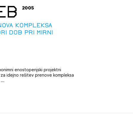
EB
2005
NOVA KOMPLEKSA
RI DOB PRI MIRNI
nonimni enostopenjski projektni
 za idejno rešitev prenove kompleksa
...