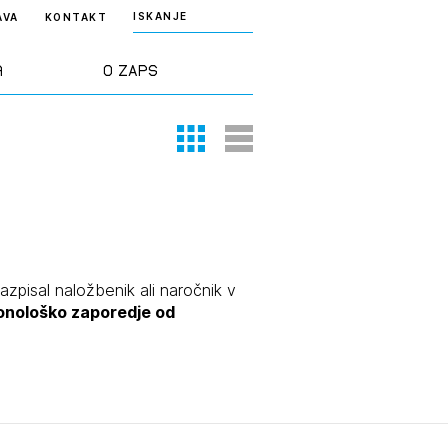
ISKANJE
AVA
KONTAKT
a
O ZAPS
Thumbnail View
List View
rd ZAPS
Predstavitev
a stroke
Ekipa
odaja
Zlati svinčnik
razpisal naložbenik ali naročnik v
ronološko zaporedje od
janje
Projekti
osti
Knjižnica
nje poslov
dokumentov