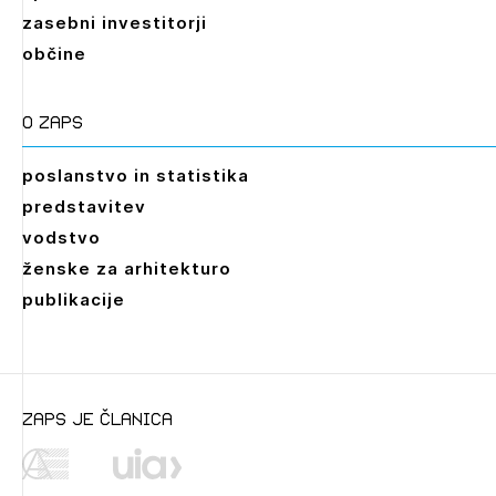
zasebni investitorji
občine
O zaps
poslanstvo in statistika
predstavitev
vodstvo
ženske za arhitekturo
publikacije
Leto
2026,
2025,
2024,
2023,
2022,
2021,
2020,
zaps je članica
2019,
2018,
2017,
2016,
2014,
2013,
2012,
2011,
2010,
2009,
2008,
2007,
2006,
2005,
2004,
2003,
2002