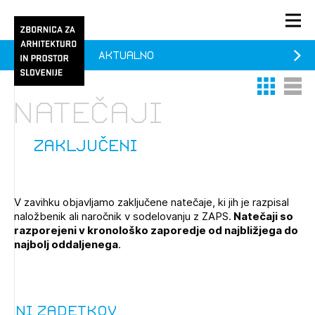
Aktualno
PRIJAVA
Thumbnail 
List V
KONTAKT
Natečaji
1/1
1/2
Aktualno
Pozdravljeni
Prijava na novičnik
zaključeni
Članstvo
Prijavite se s svojim ZAPS uporabniškim imenom in geslom.
Ostanite na tekočem z novicami in se naročite na
Praksa
V zavihku objavljamo zaključene natečaje, ki jih je razpisal
Novičnike. Označite svojo izbiro.
naložbenik ali naročnik v sodelovanju z ZAPS.
Natečaji so
Novičnike vam bomo pošiljali na vaš elektronski naslov.
O ZAPS
razporejeni v kronološko zaporedje od najbližjega do
najbolj oddaljenega
.
Mesečni novičnik
Novičnik izobraževanj
Ni zadetkov
PRIJAVITE SE