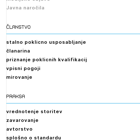
Javna naročila
Izbrana vsebina je namenjena le ZAPS
registriranim uporabnikom. Da lahko do nje
dostopate, se je potrebno prijaviti.
članstvo
PRIJAVITE SE
REGISTRIRAJTE SE
stalno poklicno usposabljanje
članarina
priznanje poklicnih kvalifikacij
vpisni pogoji
mirovanje
praksa
vrednotenje storitev
zavarovanje
avtorstvo
splošno o standardu