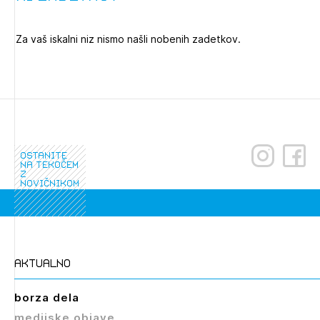
Novičnik natečajev
Tedenski novičnik javnih naročil
Za vaš iskalni niz nismo našli nobenih zadetkov.
Dnevne medijske objave
POZABLJENO GESLO
REGISTRIRAJTE SE
NAPREJ
ostanite
na tekočem
z
novičnikom
aktualno
borza dela
medijske objave