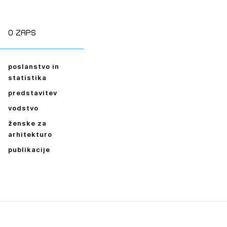
ESLO
E SE
O zaps
poslanstvo in
statistika
predstavitev
vodstvo
ženske za
arhitekturo
publikacije
Leto
2026,
2025,
2024,
2023,
2022,
2021,
2020,
2019,
2018,
2017,
2016,
2014,
2013,
2012,
2011,
2010,
2009,
2008,
2007,
2006,
2005,