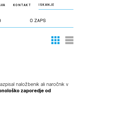
ISKANJE
AVA
KONTAKT
a
O ZAPS
Thumbnail View
List View
rd ZAPS
Predstavitev
a stroke
Ekipa
odaja
Zlati svinčnik
razpisal naložbenik ali naročnik v
ronološko zaporedje od
janje
Projekti
osti
Knjižnica
nje poslov
dokumentov