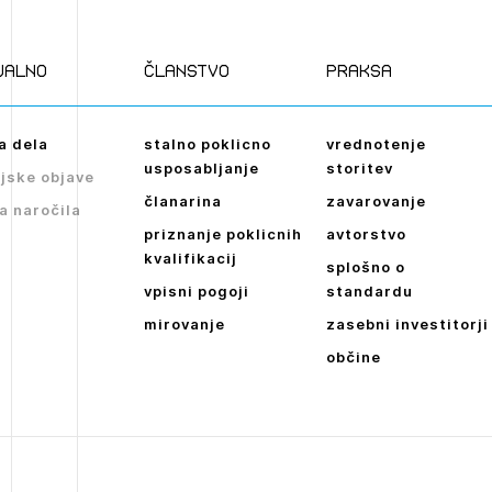
Novičnik natečajev
POZABLJENO G
Tedenski novičnik javnih naročil
JAVITE SE
REGISTRIRAJT
ualno
članstvo
praksa
Dnevne medijske objave
NAPREJ
a dela
stalno poklicno
vrednotenje
usposabljanje
storitev
jske objave
članarina
zavarovanje
a naročila
priznanje poklicnih
avtorstvo
kvalifikacij
splošno o
vpisni pogoji
standardu
mirovanje
zasebni investitorji
občine