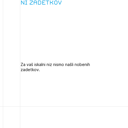
Ni zadetkov
projek
Stroko
Za inv
2
Občins
Za vaš iskalni niz nismo našli nobenih
ijava na novičnik
zadetkov.
urbani
1
nite na tekočem z novicami in se naročite na Novičnike.
zdravljeni
Izbrana vsebina je namenjena le ZAPS registriranim
čite svojo izbiro.
uporabnikom. Da lahko do nje dostopate, se je
čnike vam bomo pošiljali na vaš elektronski naslov.
potrebno prijaviti.
avite se s svojim ZAPS uporabniškim imenom in geslom.
PRIJAVITE SE
REGISTRIRA
Mesečni novičnik
Novičnik izobraževanj