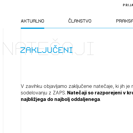
PRIJ
Aktualno
Članstvo
Praks
Natečaji
Novice
Člani ZAPS
Standa
zaključeni
Natečaji
Kandidati za
Pravil
člane
Izobraževanja
Zakon
V zavihku objavljamo zaključene natečaje, ki jih je 
Kandidati za
sodelovanju z ZAPS.
Natečaji so razporejeni v k
izpit
najbližjega do najbolj oddaljenega
.
Dogodki
Opravl
dejavn
Sklepa