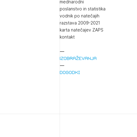
mednarodni
poslanstvo in statistika
vodnik po natečajih
razstava 2009-2021
karta natečajev ZAPS
kontakt
Izobraževanja
1/
Pr
Dogodki
1/
Osta
Po
Ozna
Novi
Prij