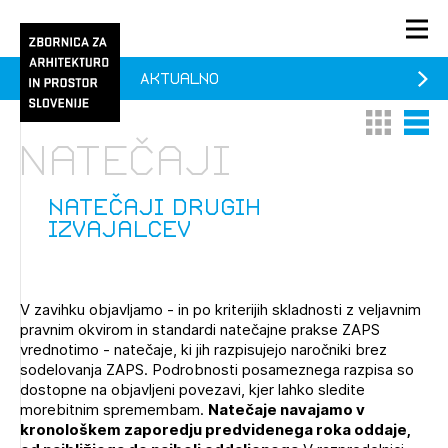
Aktualno
PRIJAVA
Thumbnail 
List V
KONTAKT
Natečaji
1/1
1/2
Aktualno
Pozdravljeni
Prijava na novičnik
natečaji drugih
izvajalcev
Članstvo
Prijavite se s svojim ZAPS uporabniškim imenom in geslom.
Ostanite na tekočem z novicami in se naročite na
Praksa
Novičnike. Označite svojo izbiro.
V zavihku objavljamo - in po kriterijih skladnosti z veljavnim
Novičnike vam bomo pošiljali na vaš elektronski naslov.
O ZAPS
pravnim okvirom in standardi natečajne prakse ZAPS
vrednotimo - natečaje, ki jih razpisujejo naročniki brez
sodelovanja ZAPS. Podrobnosti posameznega razpisa so
dostopne na objavljeni povezavi, kjer lahko sledite
Mesečni novičnik
morebitnim spremembam.
Natečaje navajamo v
kronološkem zaporedju predvidenega roka oddaje,
Novičnik izobraževanj
PRIJAVITE SE