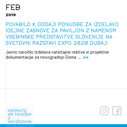
FEB
2019
POVABILO K ODDAJI PONUDBE ZA IZDELAVO
IDEJNE ZASNOVE ZA PAVILJON Z NAMENOM
Izbrana vsebina je namenjena le ZAPS
VSEBINSKE PREDSTAVITVE SLOVENIJE NA
registriranim uporabnikom. Da lahko do nje
SVETOVNI RAZSTAVI EXPO 2020 DUBAJ
dostopate, se je potrebno prijaviti.
Javno naročilo Izdelava natečajne rešitve in projektne
dokumentacije za novogradnjo Doma ...
PRIJAVITE SE
REGISTRIRAJTE SE
ostanite
na tekočem
z
novičnikom