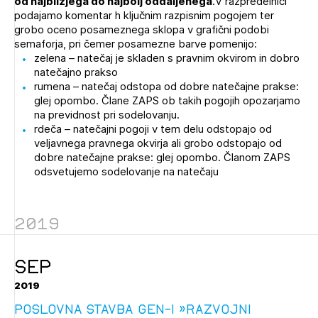
od najbližjega do najbolj oddaljenega
.V razpredelnici
Novičnik natečajev
podajamo komentar h ključnim razpisnim pogojem ter
grobo oceno posameznega sklopa v grafični podobi
Tedenski novičnik javnih naročil
semaforja, pri čemer posamezne barve pomenijo:
zelena – natečaj je skladen s pravnim okvirom in dobro
Dnevne medijske objave
POZABLJENO GESLO
natečajno prakso
rumena – natečaj odstopa od dobre natečajne prakse:
REGISTRIRAJTE SE
glej opombo. Člane ZAPS ob takih pogojih opozarjamo
na previdnost pri sodelovanju.
rdeča – natečajni pogoji v tem delu odstopajo od
veljavnega pravnega okvirja ali grobo odstopajo od
NAPREJ
dobre natečajne prakse: glej opombo. Članom ZAPS
odsvetujemo sodelovanje na natečaju
2019
SEP
2019
POSLOVNA STAVBA GEN-I »RAZVOJNI