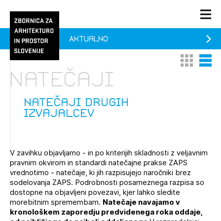
Aktualno
PRIJAVA
Thumbnail 
List V
KONTAKT
Natečaji
1/1
1/2
Aktualno
Pozdravljeni
Prijava na novičnik
natečaji drugih
izvajalcev
Članstvo
Prijavite se s svojim ZAPS uporabniškim imenom in geslom.
Ostanite na tekočem z novicami in se naročite na
Praksa
Novičnike. Označite svojo izbiro.
V zavihku objavljamo - in po kriterijih skladnosti z veljavnim
Novičnike vam bomo pošiljali na vaš elektronski naslov.
O ZAPS
pravnim okvirom in standardi natečajne prakse ZAPS
vrednotimo - natečaje, ki jih razpisujejo naročniki brez
sodelovanja ZAPS. Podrobnosti posameznega razpisa so
dostopne na objavljeni povezavi, kjer lahko sledite
Mesečni novičnik
morebitnim spremembam.
Natečaje navajamo v
kronološkem zaporedju predvidenega roka oddaje,
Novičnik izobraževanj
PRIJAVITE SE