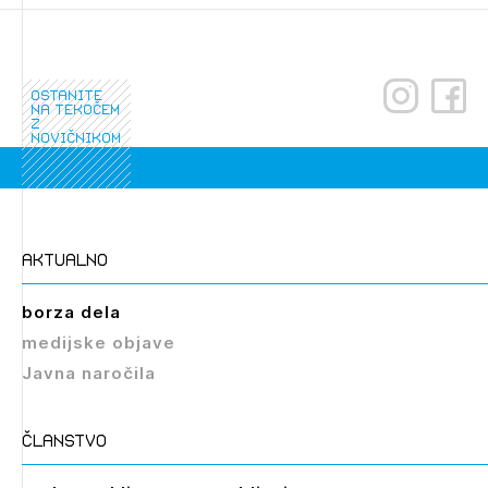
ostanite
na tekočem
z
novičnikom
Izbrana vsebina je namenjena le ZAPS
registriranim uporabnikom. Da lahko do nje
dostopate, se je potrebno prijaviti.
aktualno
PRIJAVITE SE
REGISTRIRAJTE SE
borza dela
medijske objave
Javna naročila
članstvo