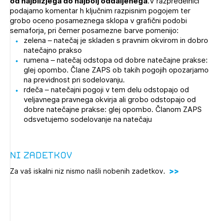
od najbližjega do najbolj oddaljenega
.V razpredelnici
Novičnik natečajev
podajamo komentar h ključnim razpisnim pogojem ter
grobo oceno posameznega sklopa v grafični podobi
Tedenski novičnik javnih naročil
semaforja, pri čemer posamezne barve pomenijo:
zelena – natečaj je skladen s pravnim okvirom in dobro
Dnevne medijske objave
POZABLJENO GESLO
natečajno prakso
rumena – natečaj odstopa od dobre natečajne prakse:
REGISTRIRAJTE SE
glej opombo. Člane ZAPS ob takih pogojih opozarjamo
na previdnost pri sodelovanju.
rdeča – natečajni pogoji v tem delu odstopajo od
veljavnega pravnega okvirja ali grobo odstopajo od
NAPREJ
dobre natečajne prakse: glej opombo. Članom ZAPS
odsvetujemo sodelovanje na natečaju
Ni zadetkov
Za vaš iskalni niz nismo našli nobenih zadetkov.