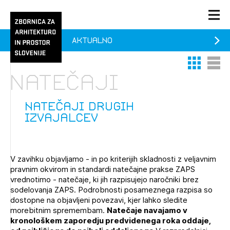
Aktualno
PRIJAVA
Thumbnail 
List V
KONTAKT
Natečaji
1/1
1/2
Aktualno
Pozdravljeni
Prijava na novičnik
natečaji drugih
izvajalcev
Članstvo
Prijavite se s svojim ZAPS uporabniškim imenom in geslom.
Ostanite na tekočem z novicami in se naročite na
Praksa
Novičnike. Označite svojo izbiro.
V zavihku objavljamo - in po kriterijih skladnosti z veljavnim
Novičnike vam bomo pošiljali na vaš elektronski naslov.
O ZAPS
pravnim okvirom in standardi natečajne prakse ZAPS
vrednotimo - natečaje, ki jih razpisujejo naročniki brez
sodelovanja ZAPS. Podrobnosti posameznega razpisa so
dostopne na objavljeni povezavi, kjer lahko sledite
Mesečni novičnik
morebitnim spremembam.
Natečaje navajamo v
kronološkem zaporedju predvidenega roka oddaje,
Novičnik izobraževanj
PRIJAVITE SE