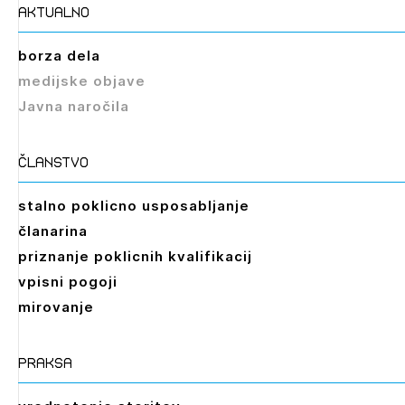
aktualno
borza dela
medijske objave
Javna naročila
članstvo
stalno poklicno usposabljanje
članarina
priznanje poklicnih kvalifikacij
vpisni pogoji
mirovanje
praksa