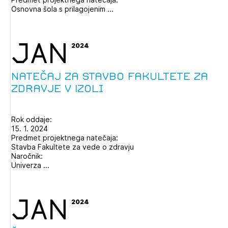
Osnovna šola s prilagojenim ...
Izbrana vsebina je namenjena le ZAPS
JAN
2024
registriranim uporabnikom. Da lahko do nje
dostopate, se je potrebno prijaviti.
Natečaj za stavbo Fakultete za
PRIJAVITE SE
REGISTRIRAJTE SE
zdravje v Izoli
Rok oddaje:
15. 1. 2024
Predmet projektnega natečaja:
Stavba Fakultete za vede o zdravju
Naročnik:
Univerza ...
JAN
2024