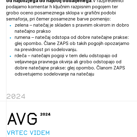
od najbližjega do najbolj oddaljenega
.V razpredelnici
Novičnik natečajev
podajamo komentar h ključnim razpisnim pogojem ter
grobo oceno posameznega sklopa v grafični podobi
Tedenski novičnik javnih naročil
semaforja, pri čemer posamezne barve pomenijo:
zelena – natečaj je skladen s pravnim okvirom in dobro
Dnevne medijske objave
POZABLJENO GESLO
natečajno prakso
rumena – natečaj odstopa od dobre natečajne prakse:
REGISTRIRAJTE SE
glej opombo. Člane ZAPS ob takih pogojih opozarjamo
na previdnost pri sodelovanju.
rdeča – natečajni pogoji v tem delu odstopajo od
veljavnega pravnega okvirja ali grobo odstopajo od
NAPREJ
dobre natečajne prakse: glej opombo. Članom ZAPS
odsvetujemo sodelovanje na natečaju
2024
AVG
2024
Vrtec Videm