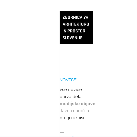
Novice
vse novice
borza dela
medijske objave
Javna naročila
drugi razpisi