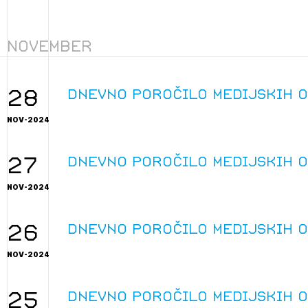
PRIJAVITE SE
REGISTRIRA
Mesečni novičnik
Novičnik izobraževanj
November
Novičnik natečajev
POZABLJENO G
Tedenski novičnik javnih naročil
JAVITE SE
REGISTRIRAJT
28
Dnevno poročilo medijskih 
Dnevne medijske objave
NOV-2024
NAPREJ
27
Dnevno poročilo medijskih 
NOV-2024
26
Dnevno poročilo medijskih 
NOV-2024
25
Dnevno poročilo medijskih 