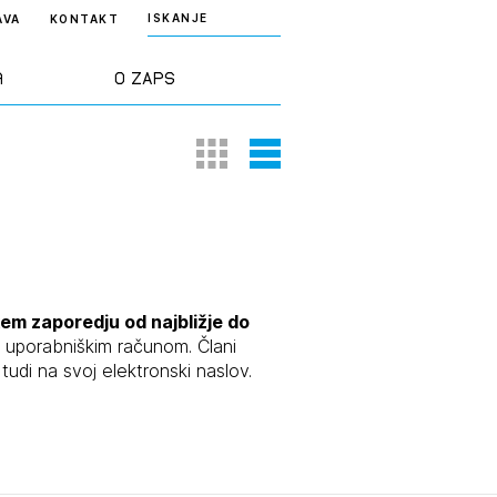
ISKANJE
AVA
KONTAKT
a
O ZAPS
Thumbnail View
List View
rd ZAPS
Predstavitev
a stroke
Ekipa
odaja
Zlati svinčnik
em zaporedju od najbližje do
 uporabniškim računom. Člani
udi na svoj elektronski naslov.
janje
Projekti
osti
Knjižnica
nje poslov
dokumentov