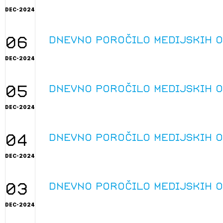
DEC-2024
06
Dnevno poročilo medijskih 
DEC-2024
05
Dnevno poročilo medijskih 
DEC-2024
04
2
Dnevno poročilo medijskih 
ijava na novičnik
DEC-2024
1
nite na tekočem z novicami in se naročite na Novičnike.
zdravljeni
Izbrana vsebina je namenjena le ZAPS registriranim
čite svojo izbiro.
03
Dnevno poročilo medijskih 
uporabnikom. Da lahko do nje dostopate, se je
čnike vam bomo pošiljali na vaš elektronski naslov.
potrebno prijaviti.
avite se s svojim ZAPS uporabniškim imenom in geslom.
DEC-2024