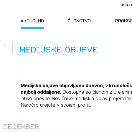
PRIJ
Aktualno
Članstvo
Praks
novice
Novice
Člani ZAPS
Standa
medijske objave
Natečaji
Kandidati za
Pravil
člane
Izobraževanja
Zakon
Medijske objave objavljamo dnevno, v kronološk
Kandidati za
najbolj oddaljene
. Dostopne so članom z urejenim
izpit
lahko dnevne Novičnike medijskih objav prejemate t
Dogodki
Opravl
Naročilo urejate v svojem profilu.
dejavn
Sklepa
December