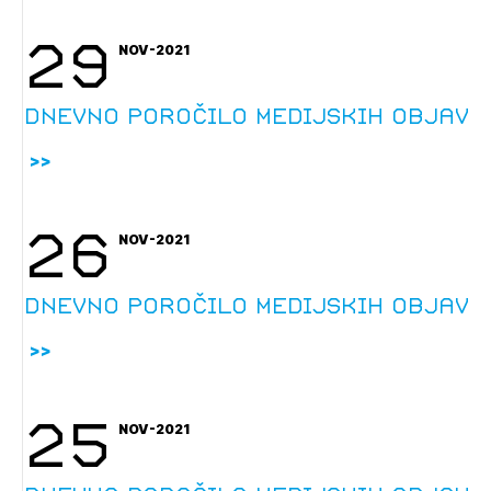
29
NOV-2021
Dnevno poročilo medijskih objav
26
NOV-2021
Dnevno poročilo medijskih objav
25
NOV-2021