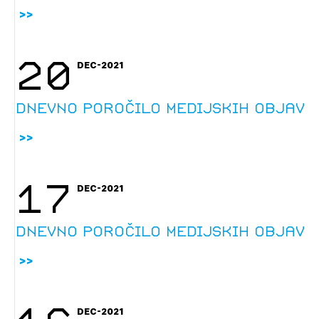
20
DEC-2021
Dnevno poročilo medijskih objav
17
DEC-2021
Dnevno poročilo medijskih objav
DEC-2021