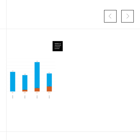
Izbrana vsebina je namenjena le ZAPS
registriranim uporabnikom. Da lahko do nje
dostopate, se je potrebno prijaviti.
PRIJAVITE SE
REGISTRIRAJTE SE