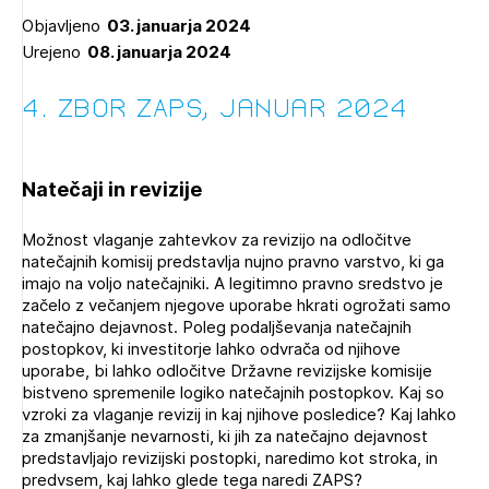
Novičnik natečajev
Objavljeno
03. januarja 2024
PRIJAVITE SE
Urejeno
08. januarja 2024
Tedenski novičnik javnih naročil
Dnevne medijske objave
POZABLJENO GESLO
4. Zbor ZAPS, januar 2024
REGISTRIRAJTE SE
Natečaji in revizije
NAPREJ
Možnost vlaganje zahtevkov za revizijo na odločitve
natečajnih komisij predstavlja nujno pravno varstvo, ki ga
imajo na voljo natečajniki. A legitimno pravno sredstvo je
začelo z večanjem njegove uporabe hkrati ogrožati samo
natečajno dejavnost. Poleg podaljševanja natečajnih
postopkov, ki investitorje lahko odvrača od njihove
uporabe, bi lahko odločitve Državne revizijske komisije
bistveno spremenile logiko natečajnih postopkov. Kaj so
vzroki za vlaganje revizij in kaj njihove posledice? Kaj lahko
za zmanjšanje nevarnosti, ki jih za natečajno dejavnost
predstavljajo revizijski postopki, naredimo kot stroka, in
predvsem, kaj lahko glede tega naredi ZAPS?