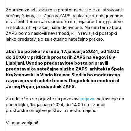
Zbornica za arhitekturo in prostor nadaljuje cikel strokovnih
srečanj članov, t. i. Zborov ZAPS, v okviru katerih govorimo
o različnih tematikah s področja urejanja prostora, graditve
in strukturnih vprašanj naše dejavnosti. Na četrtem Zboru
ZAPS bomo naslovili nevarnosti, ki jih revizijski postopki
lahko predstavljajo za aktualno natečajno prakso.
Zbor bo potekal v sredo, 17. januarja 2024, od 18:00
do 20:00 v pritličnih prostorih
ZAPS na Vegovi 8 v
Ljubljani. Uvodno predstavitev bosta pripravili
predstavnika
natečajne službe ZAPS, arhitekta Špela
Kryžanowski in Vlado Krajcar. Sledila bo
moderirana
razprava vseh udeležencev. Dogodek bo moderiral
Jernej Prijon,
predsednik ZAPS.
Za udeležbo se prijavite na povezavi
prijava
, najkasneje do
ponedeljka, 15. januarja 2024, do 14.00 ure. Zaradi
prostorske omejitve je število mest omejeno.
Vljudno vabljeni!