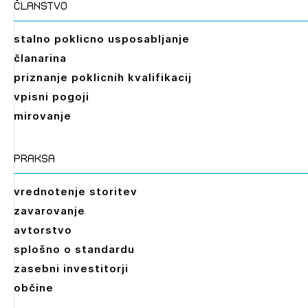
članstvo
registriranim uporabnikom. Da lahko do nje
dostopate, se je potrebno prijaviti.
stalno poklicno usposabljanje
PRIJAVITE SE
REGISTRIRAJTE SE
članarina
priznanje poklicnih kvalifikacij
vpisni pogoji
mirovanje
praksa
vrednotenje storitev
zavarovanje
avtorstvo
splošno o standardu
zasebni investitorji
občine