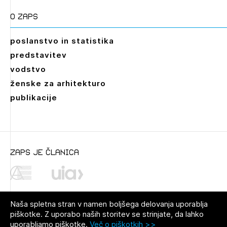
O zaps
poslanstvo in statistika
predstavitev
vodstvo
ženske za arhitekturo
publikacije
zaps je članica
Naša spletna stran v namen boljšega delovanja uporablja
piškotke. Z uporabo naših storitev se strinjate, da lahko
uporabljamo piškotke.
Več o piškotkih >>