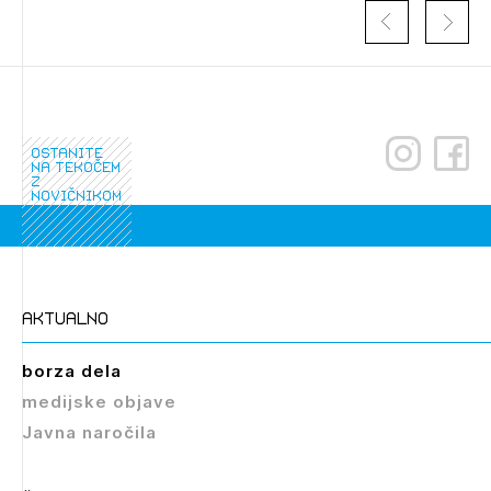
Novičnik natečajev
PRIJAVITE SE
Tedenski novičnik javnih naročil
Dnevne medijske objave
POZABLJENO GESLO
REGISTRIRAJTE SE
ostanite
na tekočem
z
novičnikom
NAPREJ
aktualno
borza dela
medijske objave
Javna naročila
Izbrana vsebina je namenjena le ZAPS