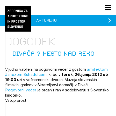
Aktualno
PRIJAVA
KONTAKT
Dogodek
1/1
1/1
1/2
Aktualno
Pozdravljeni
prijava
Prijava na novičnik
Divača ? mesto nad Reko
Članstvo
Vljudno vabljeni na pogovorni večer z gostom
arhitektom
Prijavite se s svojim ZAPS uporabniškim imenom in geslom.
Ostanite na tekočem z novicami in se naročite na
Praksa
Janezom Suhadolcem
, ki bo v
torek, 26. junija 2012 ob
Novičnike. Označite svojo izbiro.
19.00 uri
v večnamenski dvorani Muzeja slovenskih
Novičnike vam bomo pošiljali na vaš elektronski naslov.
O ZAPS
filmskih igralcev v Škrateljnovi domačiji v Divači.
Pogovorni večer
je organiziran v sodelovanju s Slovensko
kinoteko.
Vstop prost.
Mesečni novičnik
Novičnik izobraževanj
PRIJAVITE SE