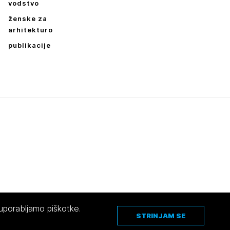
vodstvo
ženske za
arhitekturo
publikacije
 uporabljamo piškotke.
STRINJAM SE
Pravno obvestilo
|
O avtorjih
|
Piškotki