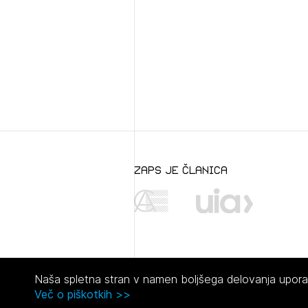
zaps je članica
Naša spletna stran v namen boljšega delovanja uporabl
Več o piškotkih >>
© 2021 Zbornica za arhitekturo in prostor