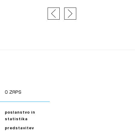
tiranje
vna pomoč
estitorje
ki
sti
JTE SE
O zaps
poslanstvo in
ESLO
statistika
E SE
predstavitev