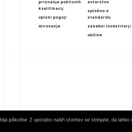
priznanje poklicnih
avtorstvo
NAPREJ
kvalifikacij
splošno o
vpisni pogoji
standardu
mirovanje
zasebni investitorji
občine
ja piškotke. Z uporabo naših storitev se strinjate, da lahko
 Slovenije