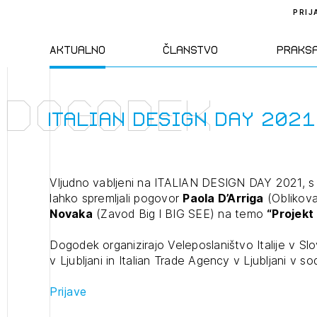
PRIJ
Aktualno
Članstvo
Praks
Dogodek
Novice
Člani ZAPS
Standa
Italian Design Day 2021
Natečaji
Kandidati za
Pravil
člane
Vljudno vabljeni na ITALIAN DESIGN DAY 2021, s p
Izobraževanja
Zakon
lahko spremljali pogovor
Paola D’Arriga
(Oblikov
Kandidati za
Novaka
(Zavod Big l BIG SEE) na temo
“Projekt 
izpit
Dogodki
Opravl
Dogodek organizirajo Veleposlaništvo Italije v Sloven
dejavn
v Ljubljani in Italian Trade Agency v Ljubljani v 
Prijave
Sklepa