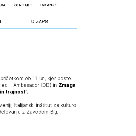
ISKANJE
AVA
KONTAKT
a
O ZAPS
rd ZAPS
Predstavitev
a stroke
Ekipa
ričetkom ob 11. uri, kjer boste
odaja
Zlati svinčnik
alec – Ambasador IDD) in
Zmaga
in trajnost”.
janje
Projekti
iji, Italijanski inštitut za kulturo
osti
sodelovanju z Zavodom Big.
Knjižnica
nje poslov
dokumentov