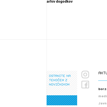
arhiv dogodkov
1/
Pr
1/
1/
pr
Osta
Po
Ozna
Novi
Prij
akt
ostanite na
tekočem z
novičnikom
borz
medi
PRI
PRI
Javn