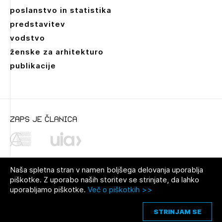
poslanstvo in statistika
predstavitev
vodstvo
ženske za arhitekturo
publikacije
zaps je članica
Naša spletna stran v namen boljšega delovanja uporablja
piškotke. Z uporabo naših storitev se strinjate, da lahko
uporabljamo piškotke.
Več o piškotkih >>
© 2021 Zbornica za arhitekturo in
Pravno obvestilo
|
O avtorjih
|
prostor Slovenije
Piškotki
STRINJAM SE