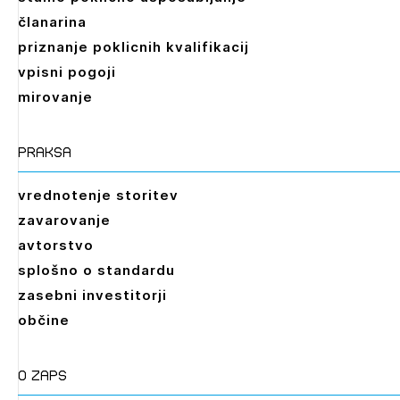
dostopate, se je potrebno prijaviti.
članarina
PRIJAVITE SE
REGISTRIRAJTE SE
priznanje poklicnih kvalifikacij
vpisni pogoji
mirovanje
praksa
vrednotenje storitev
zavarovanje
avtorstvo
splošno o standardu
zasebni investitorji
občine
O zaps