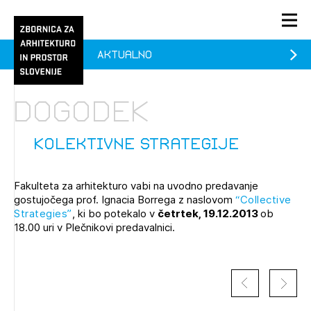
Aktualno
PRIJAVA
KONTAKT
Dogodek
1/1
1/1
1/2
Aktualno
Pozdravljeni
prijava
Prijava na novičnik
Kolektivne strategije
Članstvo
Fakulteta za arhitekturo vabi na uvodno predavanje
Prijavite se s svojim ZAPS uporabniškim imenom in geslom.
Ostanite na tekočem z novicami in se naročite na
Praksa
gostujočega prof. Ignacia Borrega z naslovom
“Collective
Novičnike. Označite svojo izbiro.
Strategies”
, ki bo potekalo v
četrtek, 19.12.2013
ob
Novičnike vam bomo pošiljali na vaš elektronski naslov.
O ZAPS
18.00 uri v Plečnikovi predavalnici.
Mesečni novičnik
Novičnik izobraževanj
PRIJAVITE SE