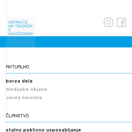
dostopate, se je potrebno prijaviti.
PRIJAVITE SE
REGISTRIRAJTE SE
ostanite
na tekočem
z
novičnikom
aktualno
borza dela
medijske objave
Javna naročila
članstvo
stalno poklicno usposabljanje