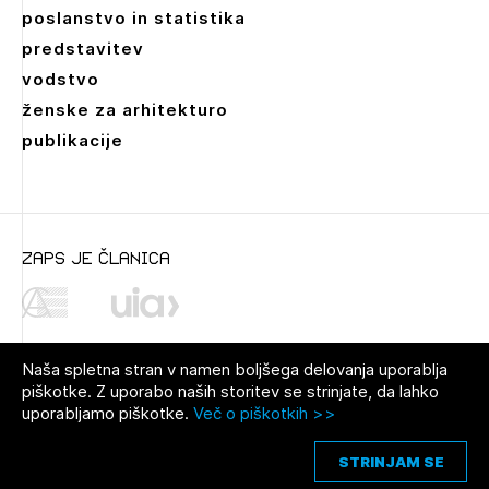
poslanstvo in statistika
predstavitev
vodstvo
ženske za arhitekturo
publikacije
zaps je članica
Naša spletna stran v namen boljšega delovanja uporablja
piškotke. Z uporabo naših storitev se strinjate, da lahko
uporabljamo piškotke.
Več o piškotkih >>
© 2021 Zbornica za arhitekturo in
Pravno obvestilo
|
O avtorjih
|
prostor Slovenije
Piškotki
STRINJAM SE