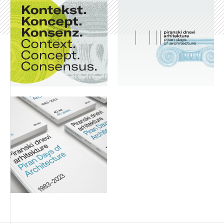
Izbrana vsebina je namenjena le ZAPS
registriranim uporabnikom. Da lahko do nje