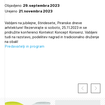
Novičnik natečajev
Objavljeno
29. septembra 2023
PRIJAVITE SE
Urejeno
21. novembra 2023
Tedenski novičnik javnih naročil
Dnevne medijske objave
POZABLJENO GESLO
Vabljeni na jubilejne, štiridesete, Piranske dneve
arhitekture! Rezervirajte si soboto, 25.11.2023 in se
REGISTRIRAJTE SE
pridružite konferenci Kontekst Koncept Konsenz. Vabljeni
tudi na razstavo, podelitev nagrad in tradicionalno druženje
na obali!
Predavatelji in program
NAPREJ