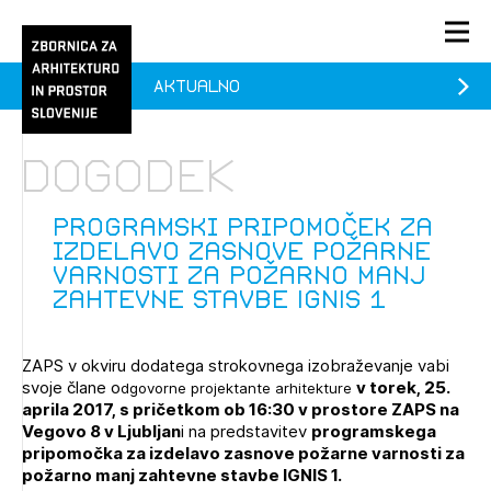
Aktualno
PRIJAVA
KONTAKT
Dogodek
1/1
1/1
1/2
Aktualno
Pozdravljeni
prijava
Prijava na novičnik
Programski pripomoček za
izdelavo zasnove požarne
Članstvo
varnosti za požarno manj
zahtevne stavbe IGNIS 1
Prijavite se s svojim ZAPS uporabniškim imenom in geslom.
Ostanite na tekočem z novicami in se naročite na
Praksa
Novičnike. Označite svojo izbiro.
Novičnike vam bomo pošiljali na vaš elektronski naslov.
O ZAPS
ZAPS v okviru dodatega strokovnega izobraževanje vabi
svoje člane o
v torek, 25.
dgovorne projektante arhitekture
aprila 2017, s pričetkom ob 16:30 v prostore ZAPS na
Vegovo 8 v Ljubljan
i na predstavitev
programskega
Mesečni novičnik
pripomočka za izdelavo zasnove požarne varnosti za
Novičnik izobraževanj
požarno manj zahtevne stavbe IGNIS 1.
PRIJAVITE SE