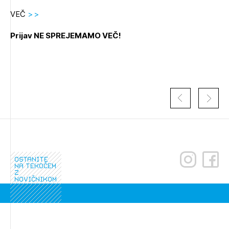
Novičnik natečajev
VEČ
>>
PRIJAVITE SE
Tedenski novičnik javnih naročil
Prijav NE SPREJEMAMO VEČ!
Dnevne medijske objave
POZABLJENO GESLO
REGISTRIRAJTE SE
NAPREJ
ostanite
na tekočem
z
novičnikom