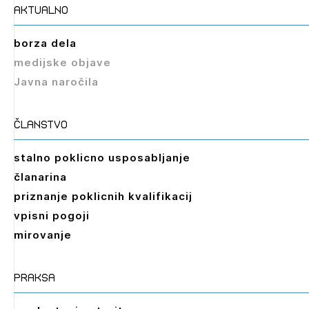
aktualno
borza dela
Izbrana vsebina je namenjena le ZAPS
medijske objave
registriranim uporabnikom. Da lahko do nje
Javna naročila
dostopate, se je potrebno prijaviti.
PRIJAVITE SE
REGISTRIRAJTE SE
članstvo
stalno poklicno usposabljanje
članarina
priznanje poklicnih kvalifikacij
vpisni pogoji
mirovanje
praksa