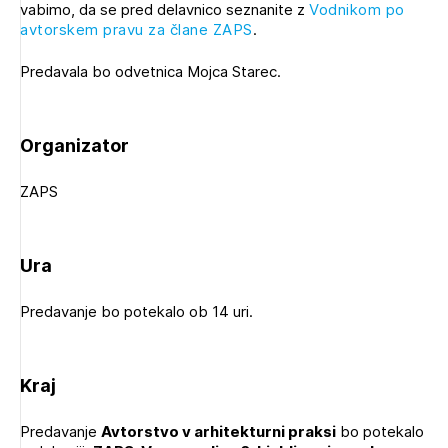
vabimo, da se pred delavnico seznanite z
Vodnikom po
Novičnik natečajev
avtorskem pravu za člane ZAPS
.
Tedenski novičnik javnih naročil
Predavala bo odvetnica Mojca Starec.
Dnevne medijske objave
POZABLJENO GESLO
REGISTRIRAJTE SE
Organizator
ZAPS
Plačnik je podjetje
NAPREJ
Ura
PRIJAVITE SE
Predavanje bo potekalo ob 14 uri.
Kraj
Predavanje
Avtorstvo v arhitekturni praksi
bo potekalo