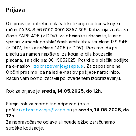
Prijava
Ob prijavi je potrebno plačati kotizacijo na transakcijski
račun ZAPS: SI56 6100 0001 8357 306. Kotizacija znaša za
člane ZAPS 42€ (z DDV), za občinske urbaniste, ki niso
vpisani v imenik pooblaščenih arhitektov ter člane IZS 84€
(z DDV) ter za nečlane 140€ (z DDV). Prosimo, da pri
plačilu za namen napišete, za koga je bila kotizacija
plačana, za sklic pa: 00 15052025. Potrdilo o plačilu pošljite
na e-naslov:
izobrazevanje@zaps.si
. Za zaposlene na
Občini prosimo, da na isti e-naslov pošljete naročilnico.
Račun vam bomo izstavili po izvedenem izobraževanju.
Izbrana vsebina je namenjena le ZAPS
registriranim uporabnikom. Da lahko do nje
Rok za prijave je
sreda, 14.05.2025, do 12h.
dostopate, se je potrebno prijaviti.
Skrajni rok za morebitno odpoved (po e-
PRIJAVITE SE
REGISTRIRAJTE SE
pošti:
izobrazevanje@zaps.si
) je
sreda, 14.05.2025, do
12h.
Za nepravočasne odjave ali neudeležbo zaračunamo
stroške kotizacije.