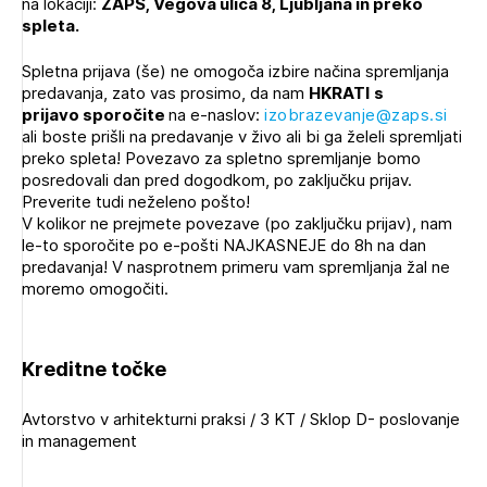
na lokaciji:
ZAPS, Vegova ulica 8, Ljubljana
in preko
spleta.
Spletna prijava (še) ne omogoča izbire načina spremljanja
predavanja, zato vas prosimo, da nam
HKRATI
s
prijavo
sporočite
na e-naslov:
izobrazevanje@zaps.si
ali boste prišli na predavanje v živo ali bi ga želeli spremljati
preko spleta! Povezavo za spletno spremljanje bomo
posredovali dan pred dogodkom, po zaključku prijav.
Preverite tudi neželeno pošto!
V kolikor ne prejmete povezave (po zaključku prijav), nam
le-to sporočite po e-pošti NAJKASNEJE do 8h na dan
predavanja! V nasprotnem primeru vam spremljanja žal ne
moremo omogočiti.
Kreditne točke
Avtorstvo v arhitekturni praksi / 3 KT / Sklop D- poslovanje
in management