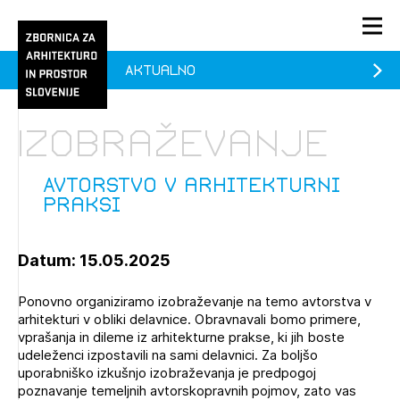
Aktualno
PRIJAVA
KONTAKT
Izobraževanje
1/1
1/1
1/2
Aktualno
Pozdravljeni
prijava
Prijava na novičnik
Avtorstvo v arhitekturni
praksi
Članstvo
Prijavite se s svojim ZAPS uporabniškim imenom in geslom.
Ostanite na tekočem z novicami in se naročite na
Avtorstvo v arhitekturni praksi (prostih mest - 0)
Praksa
Datum: 15.05.2025
Novičnike. Označite svojo izbiro.
Novičnike vam bomo pošiljali na vaš elektronski naslov.
O ZAPS
Ponovno organiziramo izobraževanje na temo avtorstva v
arhitekturi v obliki delavnice. Obravnavali bomo primere,
vprašanja in dileme iz arhitekturne prakse, ki jih boste
udeleženci izpostavili na sami delavnici. Za boljšo
Mesečni novičnik
uporabniško izkušnjo izobraževanja je predpogoj
Novičnik izobraževanj
poznavanje temeljnih avtorskopravnih pojmov, zato vas
PRIJAVITE SE