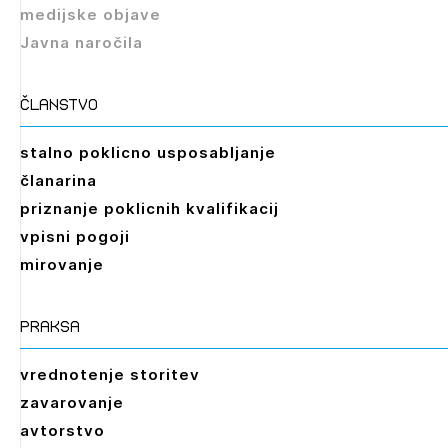
medijske objave
Javna naročila
članstvo
stalno poklicno usposabljanje
članarina
priznanje poklicnih kvalifikacij
vpisni pogoji
mirovanje
praksa
vrednotenje storitev
zavarovanje
avtorstvo