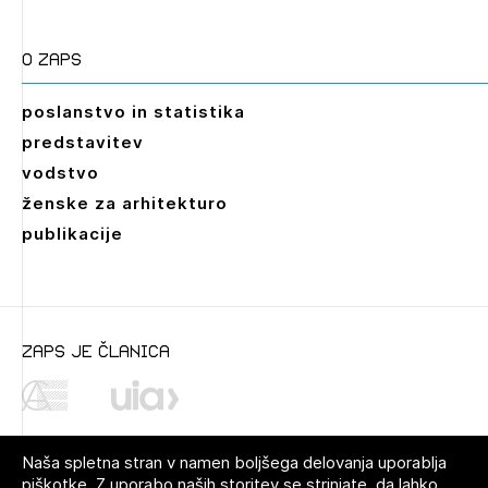
O zaps
poslanstvo in statistika
predstavitev
vodstvo
ženske za arhitekturo
publikacije
zaps je članica
Naša spletna stran v namen boljšega delovanja uporablja
piškotke. Z uporabo naših storitev se strinjate, da lahko