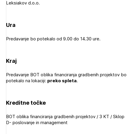
Leksiakov d.o.o.
Novičnik natečajev
Tedenski novičnik javnih naročil
Ura
Dnevne medijske objave
POZABLJENO GESLO
REGISTRIRAJTE SE
Predavanje bo potekalo od 9.00 do 14.30 ure.
Kraj
NAPREJ
Plačnik je podjetje
Predavanje BOT oblika financiranja gradbenih projektov bo
potekalo na lokaciji:
preko spleta
.
PRIJAVITE SE
Kreditne točke
BOT oblika financiranja gradbenih projektov / 3 KT / Sklop
D- poslovanje in management