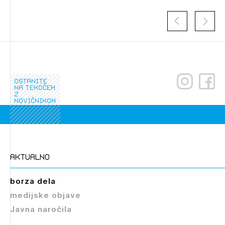
ostanite
na tekočem
z
novičnikom
Izbrana vsebina je namenjena le ZAPS
registriranim uporabnikom. Da lahko do nje
dostopate, se je potrebno prijaviti.
aktualno
PRIJAVITE SE
REGISTRIRAJTE SE
borza dela
medijske objave
Javna naročila