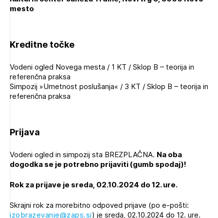
mesto
Kreditne točke
Vodeni ogled Novega mesta / 1 KT / Sklop B – teorija in
referenčna praksa
Simpozij »Umetnost poslušanja« / 3 KT / Sklop B – teorija in
referenčna praksa
Prijava
Izbrana vsebina je namenjena le ZAPS
registriranim uporabnikom. Da lahko do nje
Vodeni ogled in simpozij sta BREZPLAČNA.
Na oba
dostopate, se je potrebno prijaviti.
dogodka se je potrebno prijaviti (gumb spodaj)!
Rok za prijave je sreda, 02.10.2024 do 12. ure.
PRIJAVITE SE
REGISTRIRAJTE SE
Skrajni rok za morebitno odpoved prijave (po e-pošti:
izobrazevanje@zaps.si
) je sreda, 02.10.2024 do 12. ure.