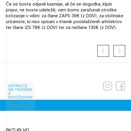
Če se boste odjavili kasneje, ali če se dogodka, kljub
prijavi, ne boste udeležili, vam bomo zaračunali stroške
kotizacije v višini: za člane ZAPS 39€ (z DDV), za občinske
urbaniste, ki niso vpisani v imenik pooblaščenih arhitektov
ter člane IZS 78€ (z DDV) ter za nečlane 130€ (z DDV).
ostanite
na tekočem
z
novičnikom
aktualno