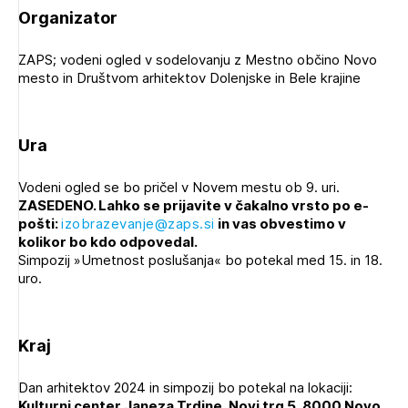
Organizator
ZAPS; vodeni ogled v sodelovanju z Mestno občino Novo
mesto in Društvom arhitektov Dolenjske in Bele krajine
Ura
Vodeni ogled se bo pričel v Novem mestu ob 9. uri.
ZASEDENO. Lahko se prijavite
v čakalno vrsto
po e-
pošti:
izobrazevanje@zaps.si
in vas obvestimo v
kolikor bo kdo odpovedal.
Simpozij »Umetnost poslušanja« bo potekal med 15. in 18.
uro.
Kraj
Dan arhitektov 2024 in simpozij bo potekal na lokaciji:
Kulturni center Janeza Trdine, Novi trg 5, 8000 Novo