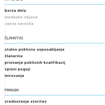
borza dela
medijske objave
Javna naročila
članstvo
stalno poklicno usposabljanje
članarina
priznanje poklicnih kvalifikacij
vpisni pogoji
mirovanje
praksa
vrednotenje storitev