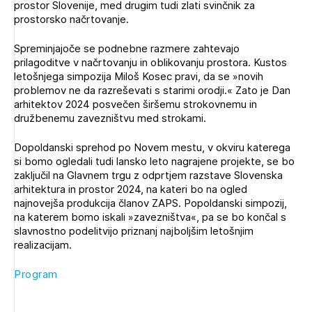
prostor Slovenije, med drugim tudi zlati svinčnik za
Novičnik natečajev
prostorsko načrtovanje.
Tedenski novičnik javnih naročil
Spreminjajoče se podnebne razmere zahtevajo
Dnevne medijske objave
POZABLJENO GESLO
prilagoditve v načrtovanju in oblikovanju prostora. Kustos
letošnjega simpozija Miloš Kosec pravi, da se »novih
REGISTRIRAJTE SE
problemov ne da razreševati s starimi orodji.« Zato je Dan
arhitektov 2024 posvečen širšemu strokovnemu in
družbenemu zavezništvu med strokami.
NAPREJ
Dopoldanski sprehod po Novem mestu, v okviru katerega
Plačnik je podjetje
si bomo ogledali tudi lansko leto nagrajene projekte, se bo
zaključil na Glavnem trgu z odprtjem razstave Slovenska
arhitektura in prostor 2024, na kateri bo na ogled
najnovejša produkcija članov ZAPS. Popoldanski simpozij,
PRIJAVITE SE
na katerem bomo iskali »zavezništva«, pa se bo končal s
slavnostno podelitvijo priznanj najboljšim letošnjim
realizacijam.
Program