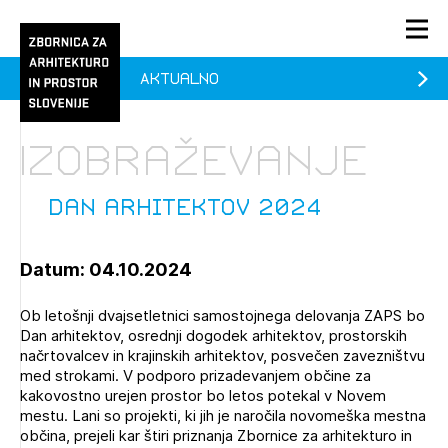
Aktualno
PRIJAVA
KONTAKT
Izobraževanje
1/1
1/1
1/2
Aktualno
Pozdravljeni
prijava
Prijava na novičnik
Dan arhitektov 2024
Članstvo
Datum: 04.10.2024
Prijavite se s svojim ZAPS uporabniškim imenom in geslom.
Ostanite na tekočem z novicami in se naročite na
Vodeni ogled Novega mesta (prostih mest - 0)
Praksa
Novičnike. Označite svojo izbiro.
Ob letošnji dvajsetletnici samostojnega delovanja ZAPS bo
Simpozij »Umetnost poslušanja« (prostih mest - 0)
Novičnike vam bomo pošiljali na vaš elektronski naslov.
O ZAPS
Dan arhitektov, osrednji dogodek arhitektov, prostorskih
načrtovalcev in krajinskih arhitektov, posvečen zavezništvu
med strokami. V podporo prizadevanjem občine za
kakovostno urejen prostor bo letos potekal v Novem
Mesečni novičnik
mestu. Lani so projekti, ki jih je naročila novomeška mestna
Novičnik izobraževanj
občina, prejeli kar štiri priznanja Zbornice za arhitekturo in
PRIJAVITE SE