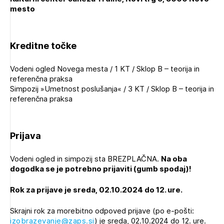
mesto
Kreditne točke
Vodeni ogled Novega mesta / 1 KT / Sklop B – teorija in
referenčna praksa
Simpozij »Umetnost poslušanja« / 3 KT / Sklop B – teorija in
referenčna praksa
Prijava
Izbrana vsebina je namenjena le ZAPS
registriranim uporabnikom. Da lahko do nje
Vodeni ogled in simpozij sta BREZPLAČNA.
Na oba
dostopate, se je potrebno prijaviti.
dogodka se je potrebno prijaviti (gumb spodaj)!
Rok za prijave je sreda, 02.10.2024 do 12. ure.
PRIJAVITE SE
REGISTRIRAJTE SE
Skrajni rok za morebitno odpoved prijave (po e-pošti:
izobrazevanje@zaps.si
) je sreda, 02.10.2024 do 12. ure.