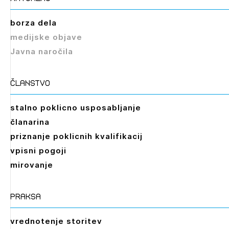
borza dela
medijske objave
Javna naročila
članstvo
stalno poklicno usposabljanje
članarina
priznanje poklicnih kvalifikacij
vpisni pogoji
mirovanje
praksa
vrednotenje storitev