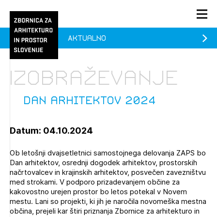
Aktualno
PRIJAVA
KONTAKT
Izobraževanje
1/1
1/1
1/2
Aktualno
Pozdravljeni
prijava
Prijava na novičnik
Dan arhitektov 2024
Članstvo
Datum: 04.10.2024
Prijavite se s svojim ZAPS uporabniškim imenom in geslom.
Ostanite na tekočem z novicami in se naročite na
Vodeni ogled Novega mesta (prostih mest - 0)
Praksa
Novičnike. Označite svojo izbiro.
Ob letošnji dvajsetletnici samostojnega delovanja ZAPS bo
Simpozij »Umetnost poslušanja« (prostih mest - 0)
Novičnike vam bomo pošiljali na vaš elektronski naslov.
O ZAPS
Dan arhitektov, osrednji dogodek arhitektov, prostorskih
načrtovalcev in krajinskih arhitektov, posvečen zavezništvu
med strokami. V podporo prizadevanjem občine za
kakovostno urejen prostor bo letos potekal v Novem
Mesečni novičnik
mestu. Lani so projekti, ki jih je naročila novomeška mestna
Novičnik izobraževanj
občina, prejeli kar štiri priznanja Zbornice za arhitekturo in
PRIJAVITE SE