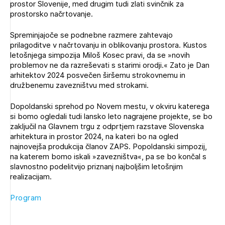
prostor Slovenije, med drugim tudi zlati svinčnik za
Novičnik natečajev
prostorsko načrtovanje.
Tedenski novičnik javnih naročil
Spreminjajoče se podnebne razmere zahtevajo
Dnevne medijske objave
POZABLJENO GESLO
prilagoditve v načrtovanju in oblikovanju prostora. Kustos
letošnjega simpozija Miloš Kosec pravi, da se »novih
REGISTRIRAJTE SE
problemov ne da razreševati s starimi orodji.« Zato je Dan
arhitektov 2024 posvečen širšemu strokovnemu in
družbenemu zavezništvu med strokami.
NAPREJ
Dopoldanski sprehod po Novem mestu, v okviru katerega
Plačnik je podjetje
si bomo ogledali tudi lansko leto nagrajene projekte, se bo
zaključil na Glavnem trgu z odprtjem razstave Slovenska
arhitektura in prostor 2024, na kateri bo na ogled
najnovejša produkcija članov ZAPS. Popoldanski simpozij,
PRIJAVITE SE
na katerem bomo iskali »zavezništva«, pa se bo končal s
slavnostno podelitvijo priznanj najboljšim letošnjim
realizacijam.
Program