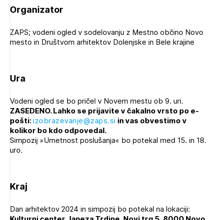
Organizator
ZAPS; vodeni ogled v sodelovanju z Mestno občino Novo
mesto in Društvom arhitektov Dolenjske in Bele krajine
Ura
Vodeni ogled se bo pričel v Novem mestu ob 9. uri.
ZASEDENO. Lahko se prijavite
v čakalno vrsto
po e-
pošti:
izobrazevanje@zaps.si
in vas obvestimo v
kolikor bo kdo odpovedal.
Simpozij »Umetnost poslušanja« bo potekal med 15. in 18.
uro.
Kraj
Dan arhitektov 2024 in simpozij bo potekal na lokaciji:
Kulturni center Janeza Trdine, Novi trg 5, 8000 Novo