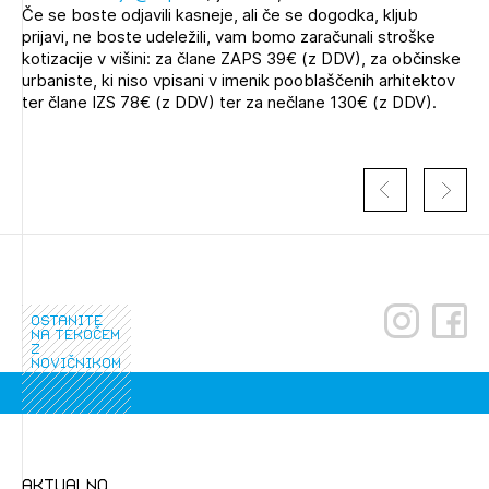
Če se boste odjavili kasneje, ali če se dogodka, kljub
prijavi, ne boste udeležili, vam bomo zaračunali stroške
kotizacije v višini: za člane ZAPS 39€ (z DDV), za občinske
urbaniste, ki niso vpisani v imenik pooblaščenih arhitektov
ter člane IZS 78€ (z DDV) ter za nečlane 130€ (z DDV).
ostanite
na tekočem
z
novičnikom
aktualno