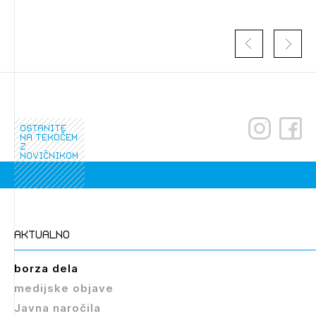
ostanite
na tekočem
z
novičnikom
Izbrana vsebina je namenjena le ZAPS
registriranim uporabnikom. Da lahko do nje
dostopate, se je potrebno prijaviti.
PRIJAVITE SE
REGISTRIRAJTE SE
aktualno
borza dela
medijske objave
Javna naročila