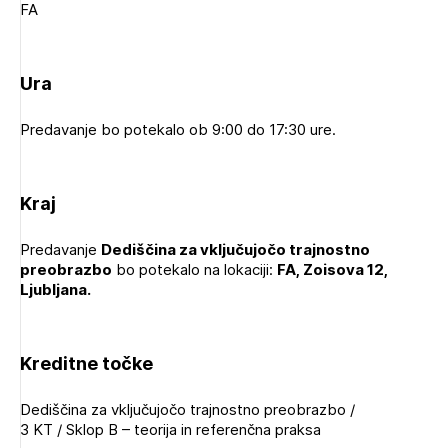
FA
Novičnik natečajev
Tedenski novičnik javnih naročil
Ura
Dnevne medijske objave
POZABLJENO GESLO
REGISTRIRAJTE SE
Predavanje bo potekalo ob 9:00 do 17:30 ure.
Kraj
NAPREJ
Plačnik je podjetje
Predavanje
Dediščina za vključujočo trajnostno
preobrazbo
bo potekalo na lokaciji:
FA, Zoisova 12,
Ljubljana.
PRIJAVITE SE
Kreditne točke
Dediščina za vključujočo trajnostno preobrazbo /
3 KT / Sklop B – teorija in referenčna praksa