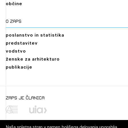
občine
O zaps
poslanstvo in statistika
predstavitev
vodstvo
ženske za arhitekturo
publikacije
zaps je članica
Naša spletna stran v namen boljšega delovanja uporablja