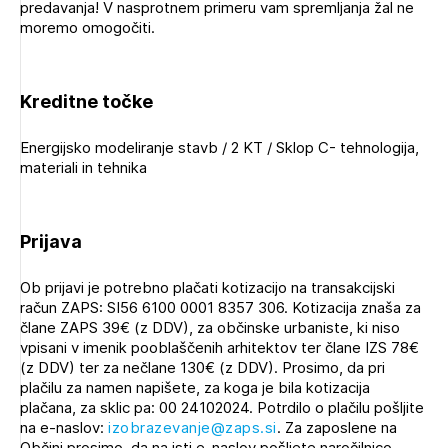
predavanja! V nasprotnem primeru vam spremljanja žal ne
moremo omogočiti.
Kreditne točke
Energijsko modeliranje stavb / 2 KT / Sklop C- tehnologija,
materiali in tehnika
Prijava
Ob prijavi je potrebno plačati kotizacijo na transakcijski
račun ZAPS: SI56 6100 0001 8357 306. Kotizacija znaša za
člane ZAPS 39€ (z DDV), za občinske urbaniste, ki niso
vpisani v imenik pooblaščenih arhitektov ter člane IZS 78€
(z DDV) ter za nečlane 130€ (z DDV). Prosimo, da pri
plačilu za namen napišete, za koga je bila kotizacija
plačana, za sklic pa: 00 24102024. Potrdilo o plačilu pošljite
na e-naslov:
izobrazevanje@zaps.si
. Za zaposlene na
Občini prosimo, da na isti e-naslov pošljete naročilnico.