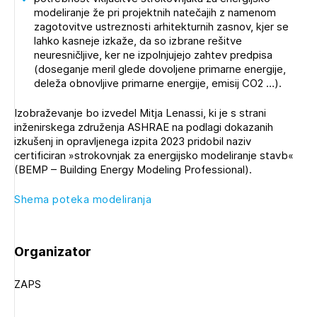
modeliranje že pri projektnih natečajih z namenom
zagotovitve ustreznosti arhitekturnih zasnov, kjer se
lahko kasneje izkaže, da so izbrane rešitve
neuresničljive, ker ne izpolnjujejo zahtev predpisa
(doseganje meril glede dovoljene primarne energije,
deleža obnovljive primarne energije, emisij CO2 …).
Izobraževanje bo izvedel Mitja Lenassi, ki je s strani
inženirskega združenja ASHRAE na podlagi dokazanih
izkušenj in opravljenega izpita 2023 pridobil naziv
certificiran »strokovnjak za energijsko modeliranje stavb«
(BEMP – Building Energy Modeling Professional).
Shema poteka modeliranja
Organizator
ZAPS