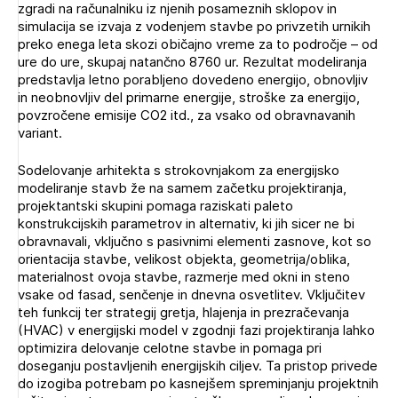
zgradi na računalniku iz njenih posameznih sklopov in
Novičnik natečajev
simulacija se izvaja z vodenjem stavbe po privzetih urnikih
Tedenski novičnik javnih naročil
preko enega leta skozi običajno vreme za to področje – od
ure do ure, skupaj natančno 8760 ur. Rezultat modeliranja
Dnevne medijske objave
POZABLJENO GESLO
predstavlja letno porabljeno dovedeno energijo, obnovljiv
in neobnovljiv del primarne energije, stroške za energijo,
REGISTRIRAJTE SE
povzročene emisije CO2 itd., za vsako od obravnavanih
variant.
Sodelovanje arhitekta s strokovnjakom za energijsko
Plačnik je podjetje
NAPREJ
modeliranje stavb že na samem začetku projektiranja,
projektantski skupini pomaga raziskati paleto
konstrukcijskih parametrov in alternativ, ki jih sicer ne bi
obravnavali, vključno s pasivnimi elementi zasnove, kot so
PRIJAVITE SE
orientacija stavbe, velikost objekta, geometrija/oblika,
materialnost ovoja stavbe, razmerje med okni in steno
vsake od fasad, senčenje in dnevna osvetlitev. Vključitev
teh funkcij ter strategij gretja, hlajenja in prezračevanja
(HVAC) v energijski model v zgodnji fazi projektiranja lahko
optimizira delovanje celotne stavbe in pomaga pri
doseganju postavljenih energijskih ciljev. Ta pristop privede
do izogiba potrebam po kasnejšem spreminjanju projektnih