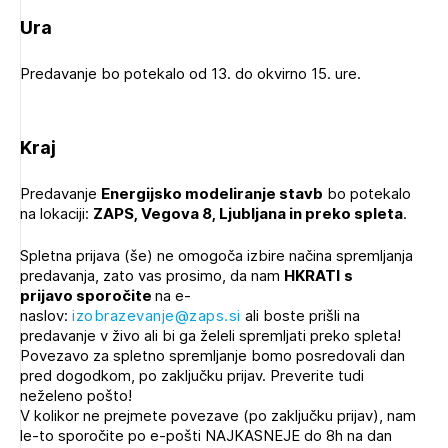
Ura
Predavanje bo potekalo od 13. do okvirno 15. ure.
Kraj
Predavanje
Energijsko modeliranje stavb
bo potekalo
na lokaciji:
ZAPS, Vegova 8, Ljubljana in preko spleta
.
Spletna prijava (še) ne omogoča izbire načina spremljanja
predavanja, zato vas prosimo, da nam
HKRATI
s
prijavo
sporočite
na e-
naslov:
izobrazevanje@zaps.si
ali boste prišli na
predavanje v živo ali bi ga želeli spremljati preko spleta!
Povezavo za spletno spremljanje bomo posredovali dan
Izbrana vsebina je namenjena le ZAPS
pred dogodkom, po zaključku prijav. Preverite tudi
registriranim uporabnikom. Da lahko do nje
neželeno pošto!
dostopate, se je potrebno prijaviti.
V kolikor ne prejmete povezave (po zaključku prijav), nam
le-to sporočite po e-pošti NAJKASNEJE do 8h na dan
PRIJAVITE SE
REGISTRIRAJTE SE