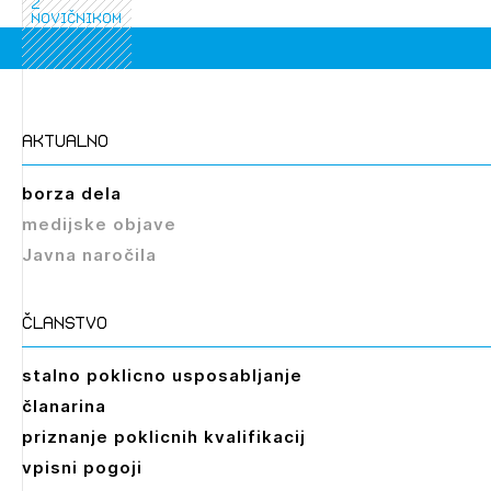
z
novičnikom
aktualno
borza dela
medijske objave
Javna naročila
članstvo
stalno poklicno usposabljanje
članarina
priznanje poklicnih kvalifikacij
vpisni pogoji