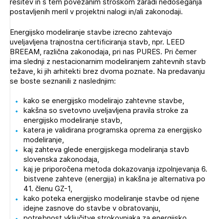
rešitev in s tem povezanim stroškom zaradi nedoseganja
postavljenih meril v projektni nalogi in/ali zakonodaji.
Energijsko modeliranje stavbe izrecno zahtevajo
uveljavljena trajnostna certificiranja stavb, npr. LEED
BREEAM, različna zakonodaja, pri nas PURES. Pri čemer
ima slednji z nestacionarnim modeliranjem zahtevnih stavb
težave, ki jih arhitekti brez dvoma poznate. Na predavanju
se boste seznanili z naslednjim:
kako se energijsko modelirajo zahtevne stavbe,
kakšna so svetovno uveljavljena pravila stroke za
energijsko modeliranje stavb,
katera je validirana programska oprema za energijsko
modeliranje,
kaj zahteva glede energijskega modeliranja stavb
slovenska zakonodaja,
kaj je priporočena metoda dokazovanja izpolnjevanja 6.
bistvene zahteve (energija) in kakšna je alternativa po
41. členu GZ-1,
kako poteka energijsko modeliranje stavbe od njene
idejne zasnove do stavbe v obratovanju,
potrebnost vključitve strokovnjaka za energijsko