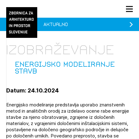
Aktualno
PRIJAVA
KONTAKT
Izobraževanje
1/1
1/1
1/2
Aktualno
Pozdravljeni
prijava
Prijava na novičnik
Energijsko modeliranje
stavb
Članstvo
Prijavite se s svojim ZAPS uporabniškim imenom in geslom.
Ostanite na tekočem z novicami in se naročite na
Energijsko modeliranje stavb (prostih mest - 0)
Praksa
Datum: 24.10.2024
Novičnike. Označite svojo izbiro.
Novičnike vam bomo pošiljali na vaš elektronski naslov.
O ZAPS
Energijsko modeliranje predstavlja uporabo znanstvenih
metod in analitičnih orodij za izdelavo ocene rabe energije
stavbe za njeno obratovanje, zgrajene iz določenih
materialov, z vgrajenimi določenimi inštalacijskimi sistemi,
Mesečni novičnik
postavljene na določeno geografsko področje in delujoče
Novičnik izobraževanj
po določenih urnikih. Povedano preprosto, stavba se
PRIJAVITE SE