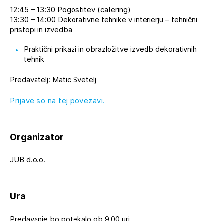
12:45 – 13:30 Pogostitev (catering)
13:30 – 14:00 Dekorativne tehnike v interierju – tehnični
pristopi in izvedba
Praktični prikazi in obrazložitve izvedb dekorativnih
tehnik
Predavatelj: Matic Svetelj
Prijave so na tej povezavi.
Organizator
JUB d.o.o.
Ura
Izbrana vsebina je namenjena le ZAPS
registriranim uporabnikom. Da lahko do nje
dostopate, se je potrebno prijaviti.
Predavanje bo potekalo ob 9:00 uri.