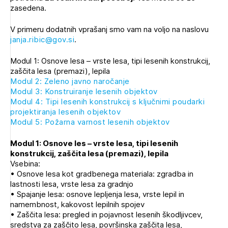
zasedena.
V primeru dodatnih vprašanj smo vam na voljo na naslovu
PRIJAVITE SE
janja.ribic@gov.si
.
Modul 1: Osnove lesa – vrste lesa, tipi lesenih konstrukcij,
zaščita lesa (premazi), lepila
Modul 2: Zeleno javno naročanje
Modul 3: Konstruiranje lesenih objektov
Modul 4: Tipi lesenih konstrukcij s ključnimi poudarki
projektiranja lesenih objektov
Modul 5: Požarna varnost lesenih objektov
Modul 1: Osnove les – vrste lesa, tipi lesenih
konstrukcij, zaščita lesa (premazi), lepila
Vsebina:
• Osnove lesa kot gradbenega materiala: zgradba in
lastnosti lesa, vrste lesa za gradnjo
• Spajanje lesa: osnove lepljenja lesa, vrste lepil in
namembnost, kakovost lepilnih spojev
• Zaščita lesa: pregled in pojavnost lesenih škodljivcev,
sredstva za zaščito lesa, površinska zaščita lesa,