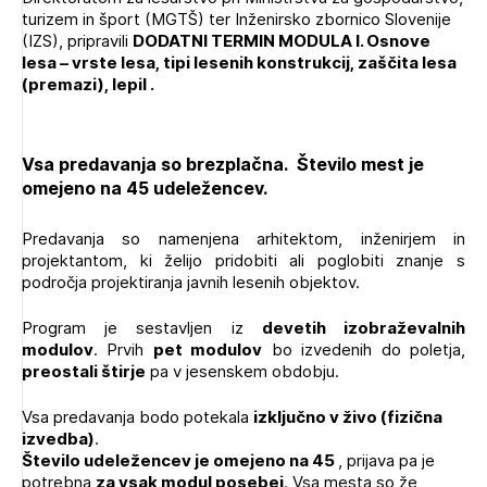
Novičnik natečajev
turizem in šport
(MGTŠ) ter
Inženirsko zbornico Slovenije
projektiranja lesenih objektov (prostih mest - 0)
(IZS), pripravili
DODATNI TERMIN MODULA I.
Osnove
Tedenski novičnik javnih naročil
Modul 5: Požarna varnost lesenih objektov (prostih
lesa – vrste lesa, tipi lesenih konstrukcij, zaščita lesa
mest - 0)
(premazi), lepil .
Dnevne medijske objave
POZABLJENO GESLO
REGISTRIRAJTE SE
Vsa predavanja so brezplačna. Število mest je
omejeno na 45 udeležencev.
NAPREJ
Predavanja so namenjena arhitektom, inženirjem in
projektantom, ki želijo pridobiti ali poglobiti znanje s
področja projektiranja javnih lesenih objektov.
Program je sestavljen iz
devetih izobraževalnih
modulov
. Prvih
pet modulov
bo izvedenih do poletja,
preostali štirje
pa v jesenskem obdobju.
Vsa predavanja bodo potekala
izključno v živo (fizična
izvedba)
.
Število udeležencev je omejeno na 45
, prijava pa je
Plačnik je podjetje
potrebna
za vsak modul posebej
. Vsa mesta so že