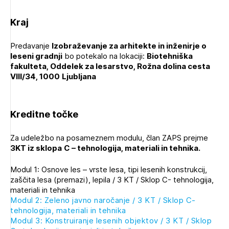
Kraj
Predavanje
Izobraževanje za arhitekte in inženirje o
leseni gradnji
bo potekalo na lokaciji:
Biotehniška
fakulteta, Oddelek za lesarstvo, Rožna dolina cesta
VIII/34, 1000
Ljubljana
Izbrana vsebina je namenjena le ZAPS
registriranim uporabnikom. Da lahko do nje
dostopate, se je potrebno prijaviti.
Kreditne točke
PRIJAVITE SE
REGISTRIRAJTE SE
Za udeležbo na posameznem modulu, član ZAPS prejme
3KT iz sklopa
C – tehnologija, materiali in tehnika.
Modul 1: Osnove les – vrste lesa, tipi lesenih konstrukcij,
zaščita lesa (premazi), lepila / 3 KT / Sklop C- tehnologija,
materiali in tehnika
Modul 2: Zeleno javno naročanje / 3 KT / Sklop C-
tehnologija, materiali in tehnika
Modul 3: Konstruiranje lesenih objektov / 3 KT / Sklop