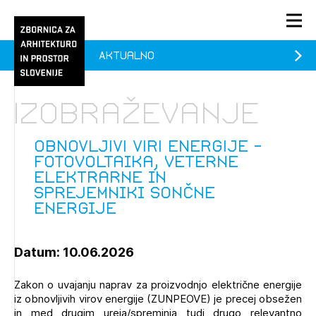
Aktualno
PRIJAVA
KONTAKT
Izobraževanje
1/1
1/1
1/2
Aktualno
Pozdravljeni
prijava
Prijava na novičnik
OBNOVLJIVI VIRI ENERGIJE -
fotovoltaika, veterne
Članstvo
elektrarne in
sprejemniki sončne
Prijavite se s svojim ZAPS uporabniškim imenom in geslom.
Ostanite na tekočem z novicami in se naročite na
OBNOVLJIVI VIRI ENERGIJE - fotovoltaika, veterne
Praksa
energije
Novičnike. Označite svojo izbiro.
elektrarne in sprejemniki sončne energije (prostih
mest - 0)
Novičnike vam bomo pošiljali na vaš elektronski naslov.
O ZAPS
Datum: 10.06.2026
Mesečni novičnik
Zakon o uvajanju naprav za proizvodnjo električne energije
iz obnovljivih virov energije (ZUNPEOVE) je precej obsežen
Novičnik izobraževanj
in med drugim ureja/spreminja tudi drugo relevantno
PRIJAVITE SE