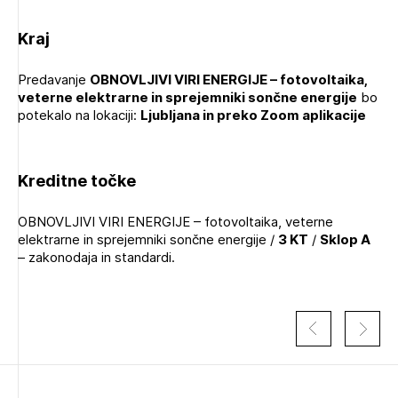
Kraj
Predavanje
OBNOVLJIVI VIRI ENERGIJE – fotovoltaika,
veterne elektrarne in sprejemniki sončne energije
bo
potekalo na lokaciji:
Ljubljana in preko Zoom aplikacije
Izbrana vsebina je namenjena le ZAPS
registriranim uporabnikom. Da lahko do nje
Kreditne točke
dostopate, se je potrebno prijaviti.
OBNOVLJIVI VIRI ENERGIJE – fotovoltaika, veterne
PRIJAVITE SE
REGISTRIRAJTE SE
elektrarne in sprejemniki sončne energije /
3 KT
/
Sklop A
– zakonodaja in standardi.