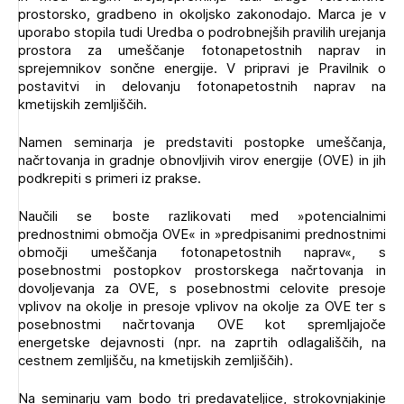
prostorsko, gradbeno in okoljsko zakonodajo. Marca je v
Novičnik natečajev
uporabo stopila tudi Uredba o podrobnejših pravilih urejanja
Tedenski novičnik javnih naročil
prostora za umeščanje fotonapetostnih naprav in
sprejemnikov sončne energije. V pripravi je Pravilnik o
Dnevne medijske objave
POZABLJENO GESLO
postavitvi in delovanju fotonapetostnih naprav na
kmetijskih zemljiščih.
REGISTRIRAJTE SE
Namen seminarja je predstaviti postopke umeščanja,
načrtovanja in gradnje obnovljivih virov energije (OVE) in jih
podkrepiti s primeri iz prakse.
NAPREJ
Plačnik je podjetje
Naučili se boste razlikovati med »potencialnimi
prednostnimi območja OVE« in »predpisanimi prednostnimi
območji umeščanja fotonapetostnih naprav«, s
posebnostmi postopkov prostorskega načrtovanja in
PRIJAVITE SE
dovoljevanja za OVE, s posebnostmi celovite presoje
vplivov na okolje in presoje vplivov na okolje za OVE ter s
posebnostmi načrtovanja OVE kot spremljajoče
energetske dejavnosti (npr. na zaprtih odlagališčih, na
cestnem zemljišču, na kmetijskih zemljiščih).
Na seminarju vam bodo tri predavateljice, strokovnjakinje