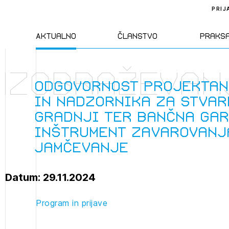
PRIJ
Aktualno
Članstvo
Praks
Izobraževan
Novice
Člani ZAPS
Standa
Odgovornost projektan
in nadzornika za stvar
Natečaji
Kandidati za
Pravil
gradnji ter bančna gar
člane
inštrument zavarovanj
Izobraževanja
Zakon
jamčevanje
Kandidati za
izpit
Dogodki
Opravl
Datum: 29.11.2024
dejavn
Program in prijave
Sklepa