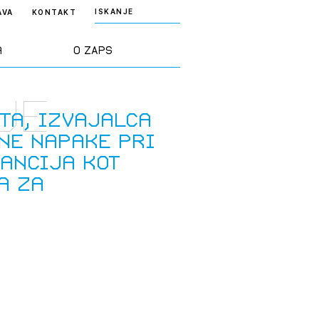
ISKANJE
AVA
KONTAKT
a
O ZAPS
je
rd ZAPS
Predstavitev
ta, izvajalca
ne napake pri
a stroke
Ekipa
ancija kot
a za
odaja
Zlati svinčnik
janje
Projekti
osti
Knjižnica
nje poslov
dokumentov