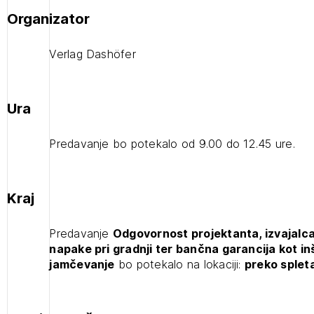
Organizator
projek
Verlag Dashöfer
Stroko
Ura
Za inv
Predavanje bo potekalo od 9.00 do 12.45 ure.
Občins
urbani
1
ijava
Kraj
Odgovornost projektanta, izvajalca
Predavanje
Odgovornost projektanta, izvajalca
in nadzornika za stvarne napake pri
napake pri gradnji ter bančna garancija kot i
2
gradnji ter bančna garancija kot
jamčevanje
bo potekalo na lokaciji:
preko spleta
ijava na novičnik
inštrument zavarovanja za
jamčevanje (prostih mest - 0)
1
nite na tekočem z novicami in se naročite na Novičnike.
zdravljeni