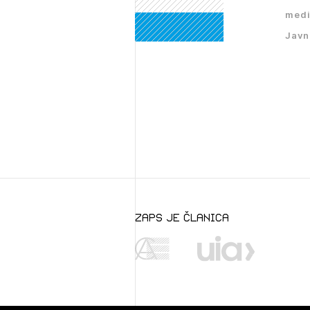
medi
Javn
zaps je članica