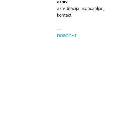
arhiv
akreditacija usposabljanj
kontakt
Dogodki
1/
pr
1/
Pr
1/
Osta
Po