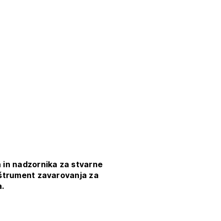
tiranje
vna pomoč
estitorje
ki
sti
 in nadzornika za stvarne
nštrument zavarovanja za
.