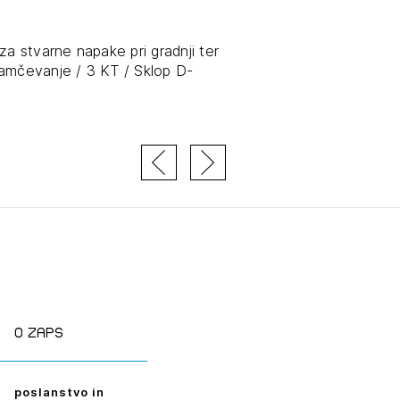
za stvarne napake pri gradnji ter
jamčevanje / 3 KT / Sklop D-
JTE SE
ESLO
E SE
O zaps
poslanstvo in