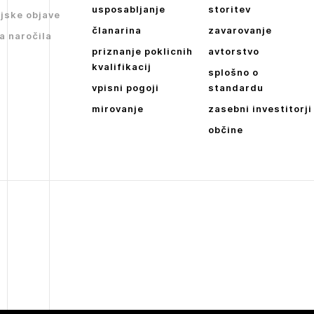
usposabljanje
storitev
jske objave
članarina
zavarovanje
a naročila
priznanje poklicnih
avtorstvo
kvalifikacij
splošno o
vpisni pogoji
standardu
mirovanje
zasebni investitorji
občine