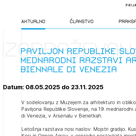
PRIJ
Aktualno
Članstvo
Praks
Izobraževan
Novice
Člani ZAPS
Standa
Paviljon Republike Slo
mednarodni razstavi a
Natečaji
Kandidati za
Pravil
Biennale di Venezia
člane
Izobraževanja
Zakon
Datum: 08.05.2025 do 23.11. 2025
Kandidati za
izpit
Dogodki
Opravl
V sodelovanju z Muzejem za arhitekturo in oblik
dejavn
Paviljona Republike Slovenije, na 19. mednarodni a
di Venezia, v Arsenalu v Benetkah.
Sklepa
Letošnja razstava nosi naslov: Mojstri gradijo. K
Kosi in Ognen Arsov, v ospredje postavljata mojs