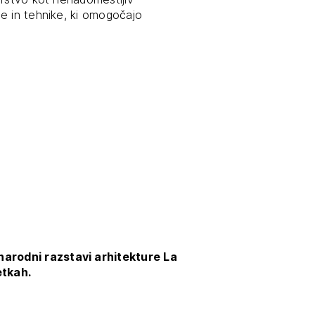
e in tehnike, ki omogočajo
tiranje
vna pomoč
estitorje
ki
sti
narodni razstavi arhitekture La
etkah.