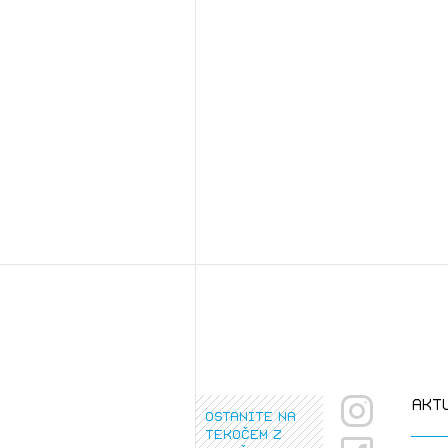
Osta
Po
Ozna
Novi
Prij
PRI
PRI
akt
ostanite na
tekočem z