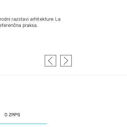
odni razstavi arhitekture La
referenčna praksa.
JTE SE
ESLO
E SE
O zaps