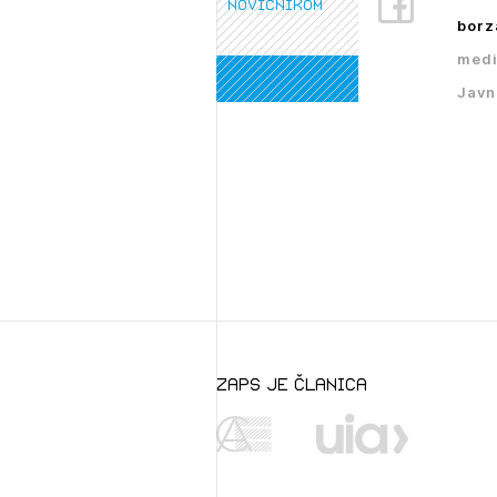
novičnikom
borz
medi
Javn
zaps je članica