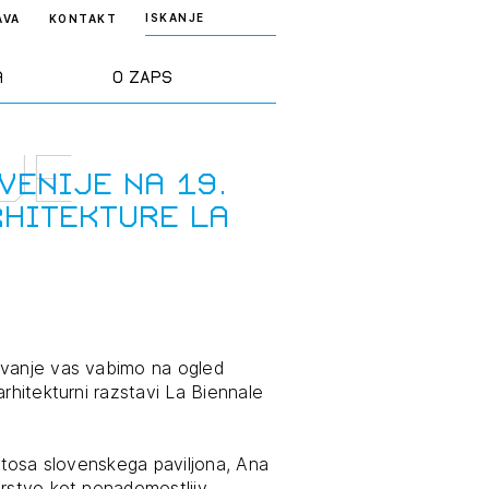
ISKANJE
AVA
KONTAKT
a
O ZAPS
je
rd ZAPS
Predstavitev
venije na 19.
rhitekture La
a stroke
Ekipa
odaja
Zlati svinčnik
janje
Projekti
ovanje vas vabimo na ogled
osti
rhitekturni razstavi La Biennale
Knjižnica
nje poslov
dokumentov
ustosa slovenskega paviljona, Ana
trstvo kot nenadomestljiv