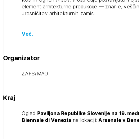
element arhitekturne produkcije — znanje, veščin
projek
uresničitev arhitekturnih zamisli.
Stroko
Več.
Za inv
Organizator
Občins
ZAPS/MAO
urbani
1
ijava
Kraj
Paviljon Republike Slovenije na 19.
Ogled
Paviljona Republike Slovenije na 19. med
mednarodni razstavi arhitekture La
2
Biennale di Venezia
na lokaciji:
Arsenale v Ben
Biennale di Venezia (prostih mest -
ijava na novičnik
0)
1