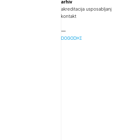
arhiv
akreditacija usposabljanj
kontakt
Dogodki
1/
pr
1/
Pr
1/