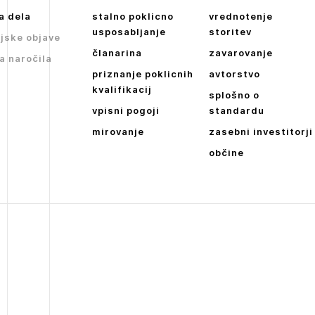
a dela
stalno poklicno
vrednotenje
usposabljanje
storitev
jske objave
članarina
zavarovanje
a naročila
priznanje poklicnih
avtorstvo
kvalifikacij
splošno o
vpisni pogoji
standardu
mirovanje
zasebni investitorji
občine