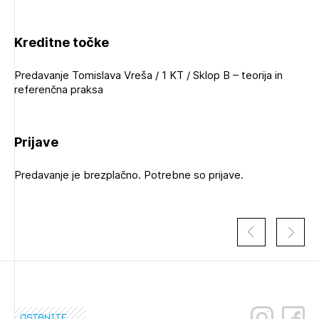
Kreditne točke
Predavanje Tomislava Vreša / 1 KT / Sklop B – teorija in
referenčna praksa
Izbrana vsebina je namenjena le ZAPS
registriranim uporabnikom. Da lahko do nje
dostopate, se je potrebno prijaviti.
Prijave
PRIJAVITE SE
REGISTRIRAJTE SE
Predavanje je brezplačno. Potrebne so prijave.
ostanite