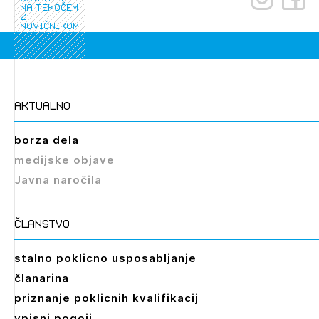
na tekočem
z
novičnikom
aktualno
borza dela
medijske objave
Javna naročila
članstvo
stalno poklicno usposabljanje
članarina
priznanje poklicnih kvalifikacij
vpisni pogoji