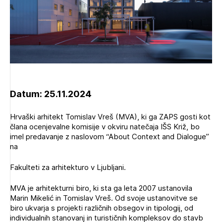
Novičnik natečajev
Tedenski novičnik javnih naročil
Dnevne medijske objave
POZABLJENO GESLO
REGISTRIRAJTE SE
Datum: 25.11.2024
Plačnik je podjetje
NAPREJ
Hrvaški arhitekt Tomislav Vreš (MVA), ki ga ZAPS gosti kot
člana ocenjevalne komisije v okviru natečaja IŠS Križ, bo
PRIJAVITE SE
imel predavanje z naslovom “About Context and Dialogue”
na
Fakulteti za arhitekturo v Ljubljani.
MVA je arhitekturni biro, ki sta ga leta 2007 ustanovila
Marin Mikelić in Tomislav Vreš. Od svoje ustanovitve se
biro ukvarja s projekti različnih obsegov in tipologij, od
individualnih stanovanj in turističnih kompleksov do stavb