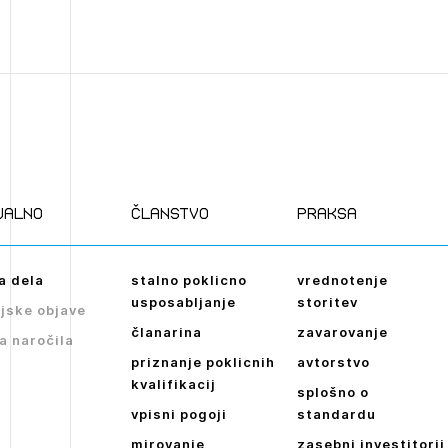
ualno
članstvo
praksa
a dela
stalno poklicno
vrednotenje
usposabljanje
storitev
jske objave
članarina
zavarovanje
a naročila
priznanje poklicnih
avtorstvo
kvalifikacij
splošno o
vpisni pogoji
standardu
mirovanje
zasebni investitorji