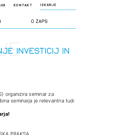
ISKANJE
AVA
KONTAKT
a
O ZAPS
je
rd ZAPS
Predstavitev
JE INVESTICIJ IN
a stroke
Ekipa
odaja
Zlati svinčnik
S) organizira seminar za
ebina seminarja je relevantna tudi
janje
Projekti
osti
rja!
Knjižnica
nje poslov
dokumentov
TSKA PRAKSA