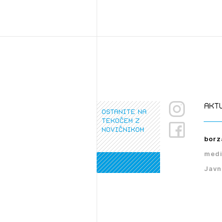
akt
ostanite na
tekočem z
novičnikom
borz
medi
Javn