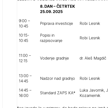
8. DAN – ČETRTEK
projek
25.09. 2025
9:00 –
Priprava investicije
Robi Lesnik
Stroko
10:45
10:15-
Popisi in
Robi Lesnik
Za inv
10:45
razpisovanje
Občins
11:00 –
Vodenje gradnje
dr. Aleš Magdič
urbani
12:15
13:00 –
Nadzor nad gradnjo
Robi Lesnik
14:45
14:45 –
Luka Javornik, 
Standard ZAPS KA*
16:00
Kozamernik