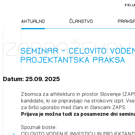
PRIJ
Aktualno
Članstvo
Praks
Izobraževan
Novice
Člani ZAPS
Standa
Seminar - CELOVITO VODEN
PROJEKTANTSKA PRAKSA
Natečaji
Kandidati za
Pravil
člane
Datum: 25.09. 2025
Izobraževanja
Zakon
Kandidati za
Zbornica za arhitekturo in prostor Slovenije (ZAP
izpit
kandidate, ki se pripravljajo na strokovni izpit. Vs
Dogodki
Opravl
za širšo uporabo med člani in članicami ZAPS.
dejavn
Prijava je možna tudi za posamezne dni semina
Sklepa
Spoznali boste:
CELOVITO VODENJE INVESTICIJ IN PROJEKTAN