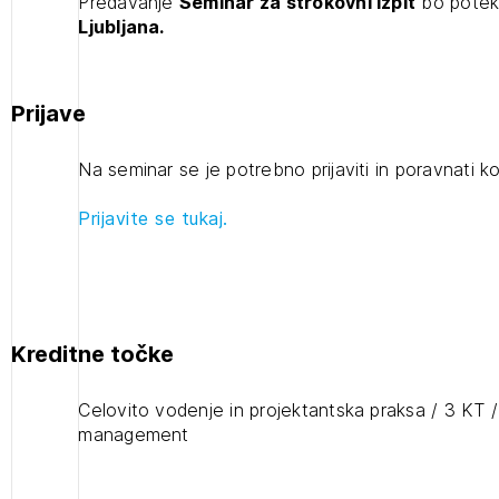
Predavanje
Seminar za strokovni izpit
bo poteka
PRIJAVITE SE
REGISTRIRA
Ljubljana.
Mesečni novičnik
Novičnik izobraževanj
Novičnik natečajev
Prijave
POZABLJENO G
Tedenski novičnik javnih naročil
JAVITE SE
REGISTRIRAJT
Na seminar se je potrebno prijaviti in poravnati ko
Dnevne medijske objave
NAPREJ
Prijavite se tukaj.
Plačnik je podjetje
JAVITE SE
Kreditne točke
Celovito vodenje in projektantska praksa / 3 KT /
management