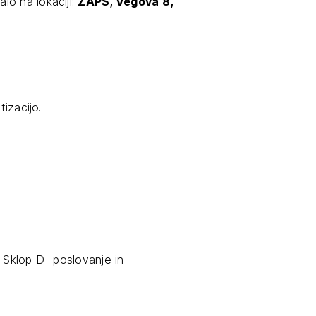
lo na lokaciji:
ZAPS, Vegova 8,
JTE SE
ESLO
E SE
tizacijo.
 Sklop D- poslovanje in