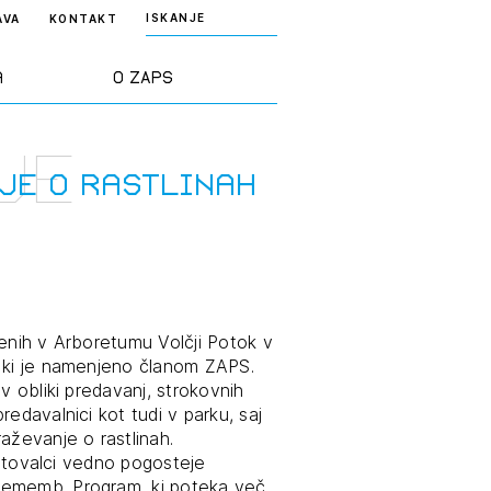
ISKANJE
AVA
KONTAKT
a
O ZAPS
je
rd ZAPS
Predstavitev
je o rastlinah
a stroke
Ekipa
odaja
Zlati svinčnik
lenih v Arboretumu Volčji Potok v
, ki je namenjeno članom ZAPS.
janje
Projekti
v obliki predavanj, strokovnih
osti
edavalnici kot tudi v parku, saj
Knjižnica
aževanje o rastlinah.
nje poslov
dokumentov
ačrtovalci vedno pogosteje
rememb. Program, ki poteka več