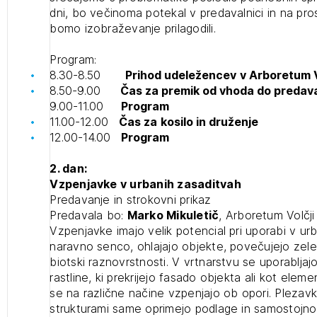
dni, bo večinoma potekal v predavalnici in na p
projek
bomo izobraževanje prilagodili.
Program:
Stroko
8.30-8.50
Prihod udeležencev
v Arboretum V
8.50-9.00
Čas za premik od vhoda do predava
9.00-11.00
Program
Za inv
11.00-12.00
Čas za
kosilo in druženje
12.00-14.00
Program
Občins
2. dan:
urbani
Vzpenjavke v urbanih zasaditvah
Predavanje in strokovni prikaz
Predavala bo:
Marko Mikuletič
, Arboretum Volčj
Vzpenjavke imajo velik potencial pri uporabi v urb
naravno senco, ohlajajo objekte, povečujejo zele
biotski raznovrstnosti. V vrtnarstvu se uporabljaj
rastline, ki prekrijejo fasado objekta ali kot ele
se na različne načine vzpenjajo ob opori. Plezavk
strukturami same oprimejo podlage in samostojno 