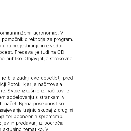
lomirani inženir agronomije. V
 pomočnik direktorja za program.
em na projektiranju in izvedbi
ocest. Predaval je tudi na CDI
o publiko. Objavljal je strokovne
e, je bila zadnji dve desetletji pred
čji Potok, kjer je načrtovala
e. Svoje izkušnje iz načrtov je
em sodelovanju s strankami v
skih načel. Njena posebnost so
sajevanja trajnic skupaj z drugimi
vanja ter podnebnih sprememb.
jev in predavanj iz področja
n aktualno tematiko. V