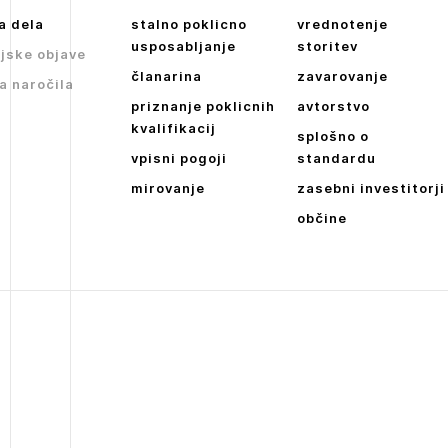
a dela
stalno poklicno
vrednotenje
usposabljanje
storitev
jske objave
članarina
zavarovanje
a naročila
priznanje poklicnih
avtorstvo
kvalifikacij
splošno o
vpisni pogoji
standardu
mirovanje
zasebni investitorji
občine