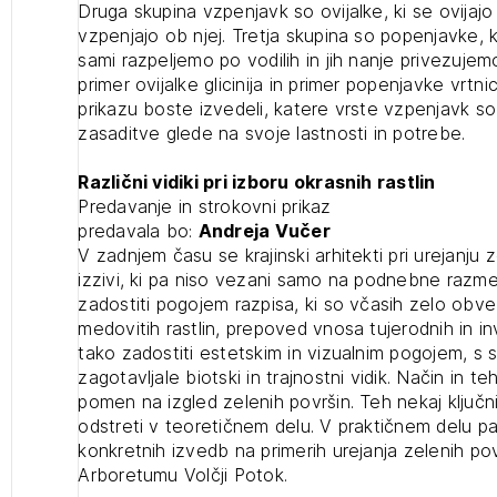
Druga skupina vzpenjavk so ovijalke, ki se ovijaj
vzpenjajo ob njej. Tretja skupina so popenjavke, k
sami razpeljemo po vodilih in jih nanje privezujemo
primer ovijalke glicinija in primer popenjavke vrt
prikazu boste izvedeli, katere vrste vzpenjavk s
zasaditve glede na svoje lastnosti in potrebe.
Različni vidiki pri izboru okrasnih rastlin
Predavanje in strokovni prikaz
predavala bo:
Andreja Vučer
V zadnjem času se krajinski arhitekti pri urejanju 
izzivi, ki pa niso vezani samo na podnebne razmere
zadostiti pogojem razpisa, ki so včasih zelo obvez
medovitih rastlin, prepoved vnosa tujerodnih in in
tako zadostiti estetskim in vizualnim pogojem, s s
zagotavljale biotski in trajnostni vidik. Način in t
pomen na izgled zelenih površin. Teh nekaj ključn
odstreti v teoretičnem delu. V praktičnem delu p
konkretnih izvedb na primerih urejanja zelenih povr
Arboretumu Volčji Potok.