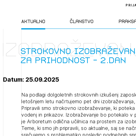
PRIJ
Aktualno
Članstvo
Praks
Izobraževan
Novice
Člani ZAPS
Standa
Strokovno izobraževan
za prihodnost - 2.dan
Natečaji
Kandidati za
Pravil
člane
Datum: 25.09.2025
Izobraževanja
Zakon
Kandidati za
Na podlagi dolgoletnih strokovnih izkušenj zapos
izpit
letošnjem letu načrtujemo pet dni izobraževanja
Dogodki
Opravl
Pripravili smo strokovno izobraževanje, ki poteka 
dejavn
vodenj in prikazov. Izobraževanje bo potekalo v pr
je Arboretum odlična učilnica na prostem za izobr
Sklepa
Teme, ki smo jih pripravili, so aktualne, saj se n
srečujemo s problematiko posledic podnebnih sp