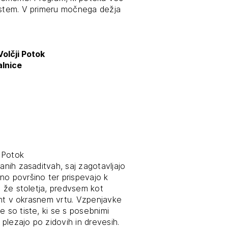
rostem. V primeru močnega dežja
tiranje
vna pomoč
olčji Potok
lnice
estitorje
ki
sti
i Potok
anih zasaditvah, saj zagotavljajo
no površino ter prispevajo k
o že stoletja, predvsem kot
ment v okrasnem vrtu. Vzpenjavke
e so tiste, ki se s posebnimi
plezajo po zidovih in drevesih.