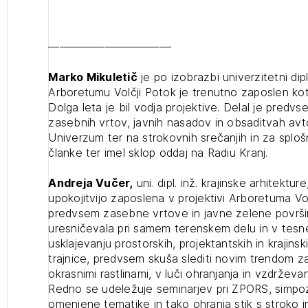
———————————
Marko Mikuletič
je po izobrazbi univerzitetni dip
Arboretumu Volčji Potok je trenutno zaposlen kot
Dolga leta je bil vodja projektive. Delal je predvs
zasebnih vrtov, javnih nasadov in obsaditvah avt
1
Univerzum ter na strokovnih srečanjih in za splošn
ijava
članke ter imel sklop oddaj na Radiu Kranj.
Evropski arboristični standard za
Andreja Vučer,
uni. dipl. inž. krajinske arhitektur
obrezovanje dreves (prostih mest -
upokojitvijo zaposlena v projektivi Arboretuma Vol
0)
predvsem zasebne vrtove in javne zelene površin
uresničevala pri samem terenskem delu in v tesn
Vzpenjavke v urbanih zasaditvah,
usklajevanju prostorskih, projektantskih in krajin
Različni vidiki pri izboru okrasnih
trajnice, predvsem skuša slediti novim trendom za
rastlin (prostih mest - 0)
2
okrasnimi rastlinami, v luči ohranjanja in vzdrže
ijava na novičnik
Predstavitev novosti v arboristiki,
Redno se udeležuje seminarjev pri ZPORS, simpozi
Pregled sort dreves za vroča in suha
1
omenjene tematike in tako ohranja stik s stroko i