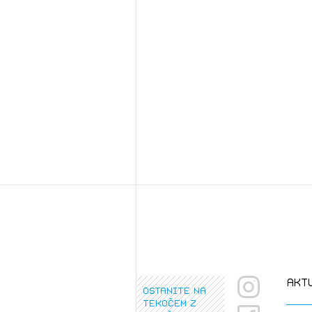
akt
ostanite na
tekočem z