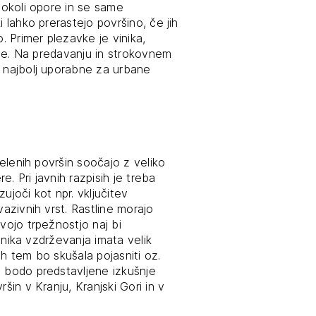
o okoli opore in se same
i lahko prerastejo površino, če jih
. Primer plezavke je vinika,
nice. Na predavanju in strokovnem
o najbolj uporabne za urbane
zelenih površin soočajo z veliko
. Pri javnih razpisih je treba
ujoči kot npr. vključitev
vazivnih vrst. Rastline morajo
vojo trpežnostjo naj bi
ehnika vzdrževanja imata velik
ih tem bo skušala pojasniti oz.
a bodo predstavljene izkušnje
šin v Kranju, Kranjski Gori in v