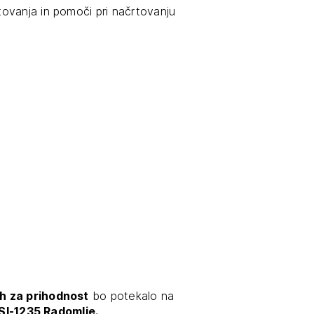
ovanja in pomoči pri načrtovanju
JTE SE
ESLO
E SE
ah za prihodnost
bo potekalo na
 SI-1235 Radomlje.