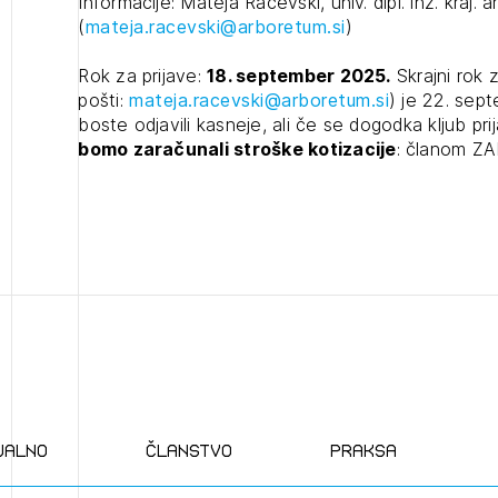
Informacije: Mateja Račevski, univ. dipl. inž. kraj. ar
(
mateja.racevski@arboretum.si
)
Rok za prijave:
18. september 2025.
Skrajni rok
pošti:
mateja.racevski@arboretum.si
) je 22. sep
boste odjavili kasneje, ali če se dogodka kljub prij
bomo zaračunali stroške kotizacije
: članom ZA
ualno
članstvo
praksa