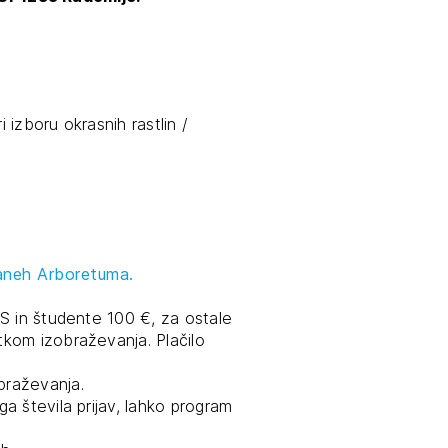
 izboru okrasnih rastlin /
raneh Arboretuma.
S in študente 100 €, za ostale
kom izobraževanja. Plačilo
braževanja.
a števila prijav, lahko program