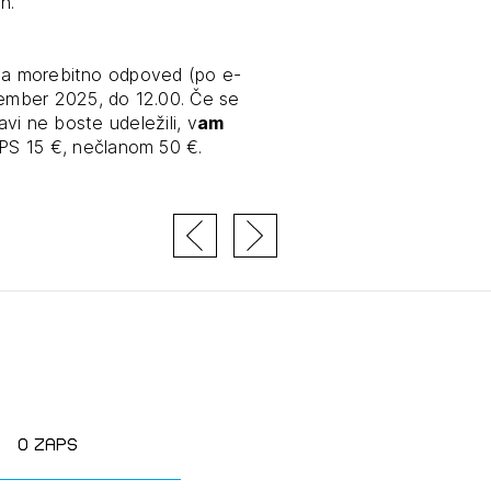
h.
 za morebitno odpoved (po e-
tember 2025, do 12.00. Če se
avi ne boste udeležili, v
am
PS 15 €, nečlanom 50 €.
O zaps