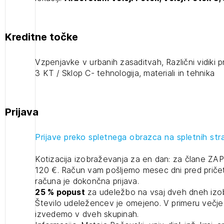
JAVITE SE
Kreditne točke
Vzpenjavke v urbanih zasaditvah, Različni vidiki pri
3 KT / Sklop C- tehnologija, materiali in tehnika
Prijava
Prijave preko spletnega obrazca na spletnih st
Kotizacija izobraževanja za en dan: za člane ZAP
120 €. Račun vam pošljemo mesec dni pred pričet
računa je dokončna prijava.
25 % popust
za udeležbo na vsaj dveh dneh izo
Število udeležencev je omejeno. V primeru večjeg
izvedemo v dveh skupinah.