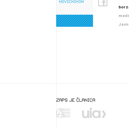
novičnikom
borz
medi
Javn
zaps je članica