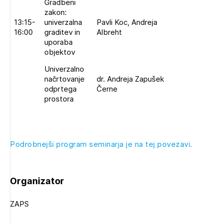
Gradbeni
zakon:
13:15-
univerzalna
Pavli Koc, Andreja
16:00
graditev in
Albreht
uporaba
objektov
Univerzalno
načrtovanje
dr. Andreja Zapušek
odprtega
Černe
prostora
Podrobnejši program seminarja je na tej povezavi.
Organizator
ZAPS