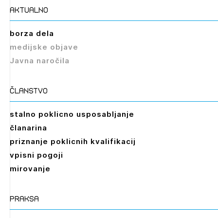
aktualno
borza dela
medijske objave
Javna naročila
članstvo
stalno poklicno usposabljanje
članarina
priznanje poklicnih kvalifikacij
vpisni pogoji
mirovanje
praksa