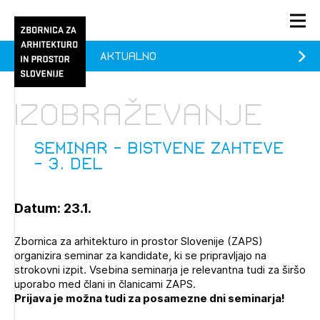
Aktualno
PRIJAVA
KONTAKT
Izobraževanje
1/1
1/1
1/2
Aktualno
Pozdravljeni
prijava
Prijava na novičnik
Seminar - BISTVENE ZAHTEVE
– 3. DEL
Članstvo
Prijavite se s svojim ZAPS uporabniškim imenom in geslom.
Ostanite na tekočem z novicami in se naročite na
ZAID, Javna naročila in natečaji, zbornični sistem
Praksa
Datum: 23.1.
Novičnike. Označite svojo izbiro.
(prostih mest - 0)
Novičnike vam bomo pošiljali na vaš elektronski naslov.
O ZAPS
Zbornica za arhitekturo in prostor Slovenije (ZAPS)
organizira seminar za kandidate, ki se pripravljajo na
strokovni izpit. Vsebina seminarja je relevantna tudi za širšo
uporabo med člani in članicami ZAPS.
Mesečni novičnik
Prijava je možna tudi za posamezne dni seminarja!
Novičnik izobraževanj
PRIJAVITE SE