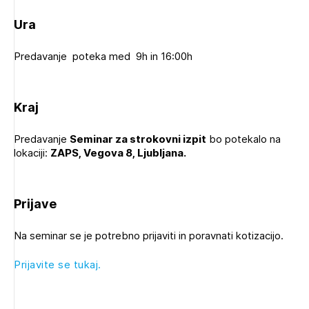
Ura
Predavanje poteka med 9h in 16:00h
Kraj
Predavanje
Seminar za strokovni izpit
bo potekalo na
lokaciji:
ZAPS, Vegova 8, Ljubljana.
Prijave
Izbrana vsebina je namenjena le ZAPS
registriranim uporabnikom. Da lahko do nje
Na seminar se je potrebno prijaviti in poravnati kotizacijo.
dostopate, se je potrebno prijaviti.
Prijavite se tukaj.
PRIJAVITE SE
REGISTRIRAJTE SE