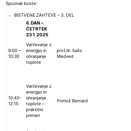
Spoznali boste:
Novičnik natečajev
Tedenski novičnik javnih naročil
BISTVENE ZAHTEVE – 3. DEL
6. DAN –
Dnevne medijske objave
POZABLJENO GESLO
ČETRTEK
23 1. 2025
REGISTRIRAJTE SE
Varčevanje z
9:00 –
energijo in
prof.dr. Sašo
10:30
ohranjanje
Medved
NAPREJ
Plačnik je podjetje
toplote
PRIJAVITE SE
Varčevanje z
energijo in
10:45-
ohranjanje
Primož Bernard
12:15
toplote –
praktični
primeri