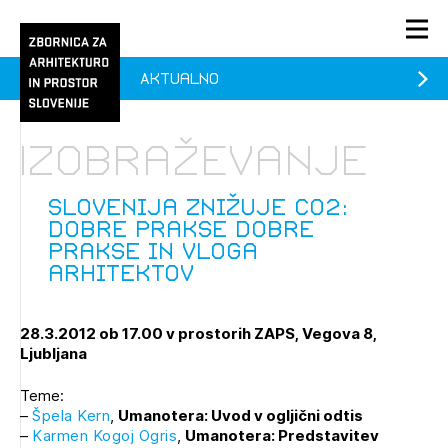
Aktualno
PRIJAVA
KONTAKT
Izobraževanje
1/1
1/1
1/2
Aktualno
Pozdravljeni
prijava
Prijava na novičnik
Slovenija znižuje CO2:
dobre prakse Dobre
Članstvo
prakse in vloga
arhitektov
Prijavite se s svojim ZAPS uporabniškim imenom in geslom.
Ostanite na tekočem z novicami in se naročite na
Praksa
Novičnike. Označite svojo izbiro.
Novičnike vam bomo pošiljali na vaš elektronski naslov.
O ZAPS
28.3.2012 ob 17.00 v prostorih ZAPS, Vegova 8,
Ljubljana
Teme:
Mesečni novičnik
–
Špela Kern
,
Umanotera: Uvod v ogljični odtis
Novičnik izobraževanj
–
Karmen Kogoj Ogris
,
Umanotera: Predstavitev
PRIJAVITE SE