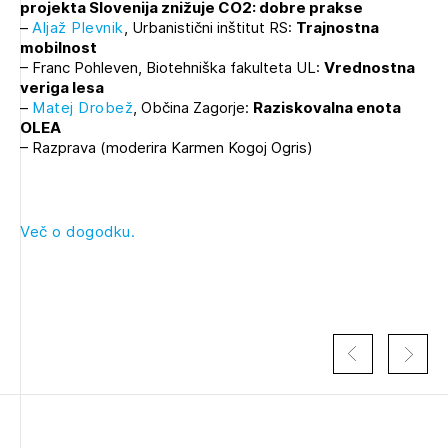
projekta Slovenija znižuje CO2: dobre prakse
Novičnik natečajev
–
Aljaž Plevnik
, Urbanistični inštitut RS:
Trajnostna
mobilnost
Tedenski novičnik javnih naročil
– Franc Pohleven, Biotehniška fakulteta UL:
Vrednostna
Dnevne medijske objave
POZABLJENO GESLO
veriga lesa
–
Matej Drobež
, Občina Zagorje:
Raziskovalna enota
OLEA
REGISTRIRAJTE SE
– Razprava (moderira Karmen Kogoj Ogris)
Plačnik je podjetje
NAPREJ
Več o dogodku.
PRIJAVITE SE