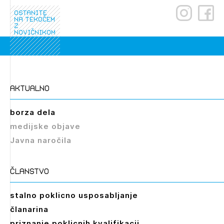
ostanite
na tekočem
z
novičnikom
Izbrana vsebina je namenjena le ZAPS
aktualno
registriranim uporabnikom. Da lahko do nje
dostopate, se je potrebno prijaviti.
borza dela
PRIJAVITE SE
REGISTRIRAJTE SE
medijske objave
Javna naročila
članstvo
stalno poklicno usposabljanje
članarina
priznanje poklicnih kvalifikacij