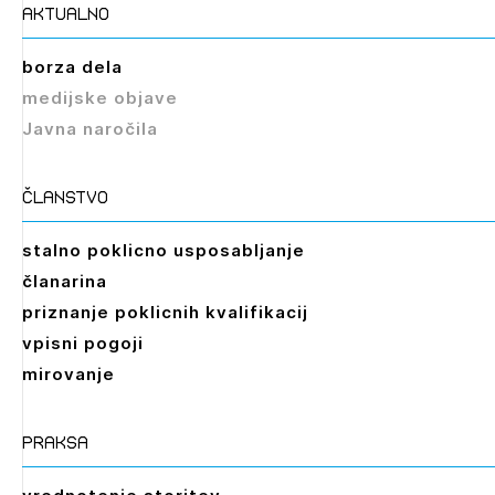
aktualno
borza dela
Izbrana vsebina je namenjena le ZAPS
medijske objave
registriranim uporabnikom. Da lahko do nje
Javna naročila
dostopate, se je potrebno prijaviti.
PRIJAVITE SE
REGISTRIRAJTE SE
članstvo
stalno poklicno usposabljanje
članarina
priznanje poklicnih kvalifikacij
vpisni pogoji
mirovanje
praksa