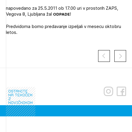
Novičnik natečajev
napovedano za 25.5.2011 ob 17.00 uri v prostorih ZAPS,
Vegova 8, Ljubljana žal
!
Tedenski novičnik javnih naročil
ODPADE
Dnevne medijske objave
POZABLJENO GESLO
Predvidoma bomo predavanje izpeljali v mesecu oktobru
letos.
REGISTRIRAJTE SE
Plačnik je podjetje
NAPREJ
PRIJAVITE SE
ostanite
na tekočem
z
novičnikom