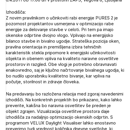
Novičnik natečajev
Izhodišča:
Tedenski novičnik javnih naročil
Z novim pravilnikom o učinkoviti rabi energije PURES 2 je
pozornost projektantov usmerjena v optimizacijo rabe
Dnevne medijske objave
POZABLJENO GESLO
energije za delovanje stavbe v celoti. Pri tem pa imajo
okenske odprtine dvojno vlogo. Vplivajo na energijsko
REGISTRIRAJTE SE
bilanco stavbe in bivalno ugodje. Strateška pozicija oken,
Plačnik je podjetje
pravilna orientacija in premišljena izbira tehničnih
karakteristik stekla pripomore k energijski učinkovitosti
objekta in obenem vpliva na kvaliteto naravne osvetlitve
NAPREJ
prostorov in razgled. Obe vlogi je potrebno obravnavati
PRIJAVITE SE
enakovredno, saj je ključno načrtovanje bivalnega ugodja, ki
bo nudilo uporabniku kvalitetno bivanje, kar vpliva na
počutje, storilnost in zdravje človeka.
Na predavanju bo razložena relacija med zgoraj navedenimi
izhodišči. Na konkretnih projektih bo prikazano, kako lahko
preverite, kakšna bo naravna osvetlitev še preden je
objekt zgrajen. Vizualizacija osvetlitve prostora daje
izhodišča za nadaljnjo optimizacijo okenskih odprtin. S
programom VELUX Daylight Visualiser lahko enostavno
preverimo tudi vrednost količnika dnevne svetlobe, ki