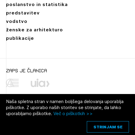
poslanstvo in statistika
predstavitev
vodstvo
ženske za arhitekturo
publikacije
zaps je članica
Naša spletna stran v namen boljšega delovanja uporablja
piškotke. Z uporabo naših storitev se strinjate, da lahko
uporabljamo piškotke.
Več o piškotkih >>
© 2021 Zbornica za arhitekturo in
Pravno obvestilo
|
O avtorjih
|
prostor Slovenije
Piškotki
STRINJAM SE