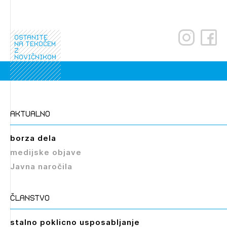
dostopate, se je potrebno prijaviti.
PRIJAVITE SE
REGISTRIRAJTE SE
ostanite
na tekočem
z
novičnikom
aktualno
borza dela
medijske objave
Javna naročila
članstvo
stalno poklicno usposabljanje