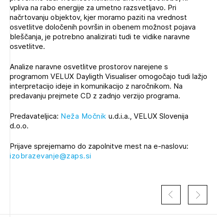
vpliva na rabo energije za umetno razsvetljavo. Pri
načrtovanju objektov, kjer moramo paziti na vrednost
osvetlitve določenih površin in obenem možnost pojava
bleščanja, je potrebno analizirati tudi te vidike naravne
osvetlitve.
Analize naravne osvetlitve prostorov narejene s
programom VELUX Dayligth Visualiser omogočajo tudi lažjo
interpretacijo ideje in komunikacijo z naročnikom. Na
predavanju prejmete CD z zadnjo verzijo programa.
Predavateljica:
Neža Močnik
u.d.i.a., VELUX Slovenija
d.o.o.
Prijave sprejemamo do zapolnitve mest na e-naslovu:
izobrazevanje@zaps.si
Izbrana vsebina je namenjena le ZAPS
registriranim uporabnikom. Da lahko do nje