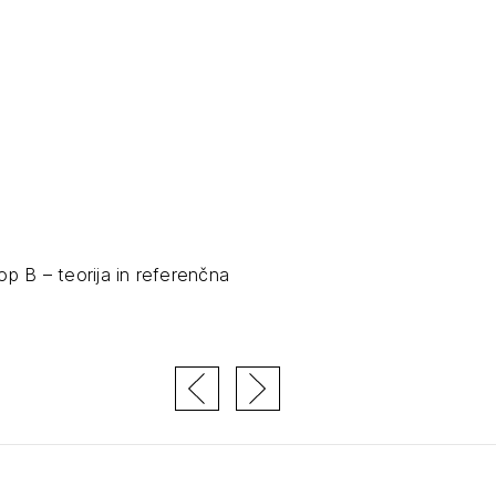
tiranje
vna pomoč
estitorje
ki
sti
B – teorija in referenčna
JTE SE