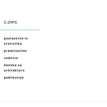
ESLO
E SE
O zaps
poslanstvo in
statistika
predstavitev
vodstvo
ženske za
arhitekturo
publikacije