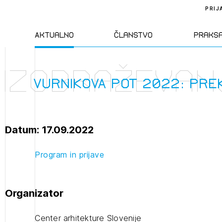
PRIJ
Aktualno
Članstvo
Praks
Izobraževan
Novice
Člani ZAPS
Standa
VURNIKOVA POT 2022: PR
Natečaji
Kandidati za
Pravil
člane
Datum: 17.09.2022
Izobraževanja
Zakon
Kandidati za
Program in prijave
izpit
Dogodki
Opravl
dejavn
Organizator
Sklepa
Center arhitekture Slovenije