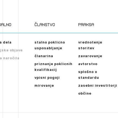
Novičnik natečajev
POZABLJENO G
Tedenski novičnik javnih naročil
JAVITE SE
REGISTRIRAJT
ualno
članstvo
praksa
Dnevne medijske objave
NAPREJ
Plačnik je podjetje
a dela
stalno poklicno
vrednotenje
usposabljanje
storitev
jske objave
članarina
zavarovanje
JAVITE SE
a naročila
priznanje poklicnih
avtorstvo
kvalifikacij
splošno o
vpisni pogoji
standardu
mirovanje
zasebni investitorji
občine