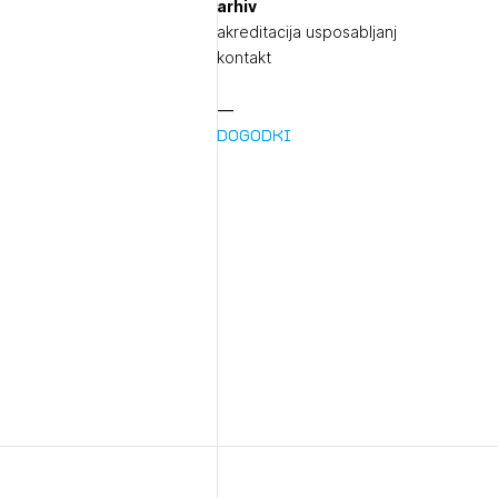
arhiv
akreditacija usposabljanj
kontakt
Dogodki
1/
pr
1/
Pr
1/
Osta
Po
Ozna
Novi
Prij