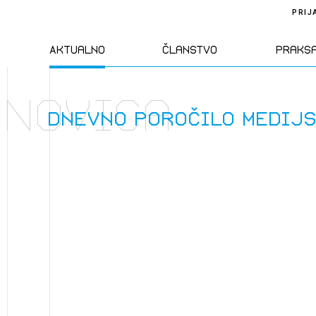
PRIJ
Aktualno
Članstvo
Praks
Novica
Novice
Člani ZAPS
Standa
Dnevno poročilo medij
Natečaji
Kandidati za
Pravil
člane
Izobraževanja
Zakon
Kandidati za
izpit
Dogodki
Opravl
dejavn
Sklepa