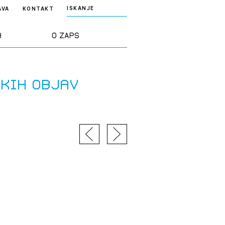
ISKANJE
AVA
KONTAKT
a
O ZAPS
rd ZAPS
Predstavitev
skih objav
a stroke
Ekipa
odaja
Zlati svinčnik
janje
Projekti
osti
Knjižnica
nje poslov
dokumentov