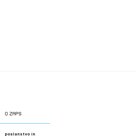
tiranje
vna pomoč
estitorje
ki
sti
JTE SE
O zaps
ESLO
poslanstvo in
E SE