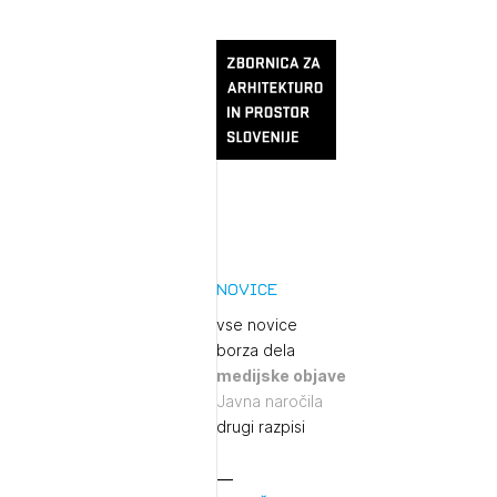
Novice
vse novice
borza dela
medijske objave
Javna naročila
drugi razpisi