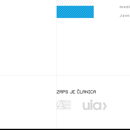
PRI
medi
Javn
zaps je članica