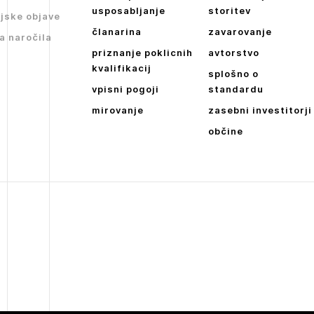
JAVITE SE
Dnevne medijske objave
usposabljanje
storitev
jske objave
članarina
zavarovanje
NAPREJ
a naročila
priznanje poklicnih
avtorstvo
kvalifikacij
splošno o
vpisni pogoji
standardu
mirovanje
zasebni investitorji
občine