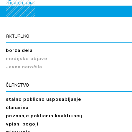
novičnikom
Novičnik natečajev
PRIJAVITE SE
Tedenski novičnik javnih naročil
Dnevne medijske objave
POZABLJENO GESLO
aktualno
REGISTRIRAJTE SE
borza dela
medijske objave
NAPREJ
Javna naročila
članstvo
stalno poklicno usposabljanje
Izbrana vsebina je namenjena le ZAPS
članarina
registriranim uporabnikom. Da lahko do nje
priznanje poklicnih kvalifikacij
dostopate, se je potrebno prijaviti.
vpisni pogoji
PRIJAVITE SE
REGISTRIRAJTE SE