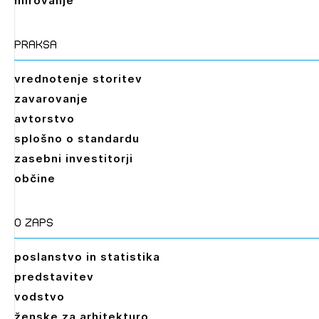
mirovanje
praksa
vrednotenje storitev
zavarovanje
avtorstvo
splošno o standardu
zasebni investitorji
občine
O zaps
poslanstvo in statistika
predstavitev
vodstvo
ženske za arhitekturo