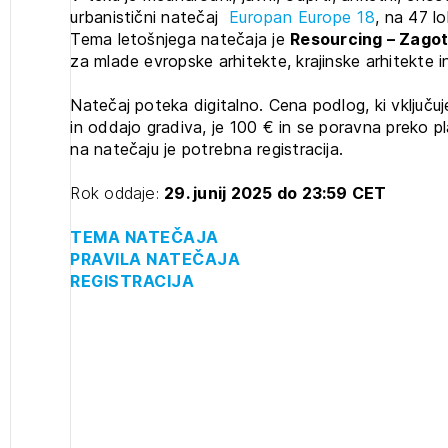
urbanistični natečaj
Europan Europe 18
, na 47 l
2
Tema letošnjega natečaja je
Resourcing – Zagota
ijava na novičnik
za mlade evropske arhitekte, krajinske arhitekte i
1
1
ijava
nite na tekočem z novicami in se naročite na Novičnike.
Natečaj poteka digitalno. Cena podlog, ki vključ
zdravljeni
Izbrana vsebina je namenjena le ZAPS registriranim
čite svojo izbiro.
in oddajo gradiva, je 100 € in se poravna preko 
uporabnikom. Da lahko do nje dostopate, se je
čnike vam bomo pošiljali na vaš elektronski naslov.
na natečaju je potrebna registracija.
potrebno prijaviti.
avite se s svojim ZAPS uporabniškim imenom in geslom.
Rok oddaje:
29. junij 2025 do 23:59 CET
PRIJAVITE SE
REGISTRIRA
Mesečni novičnik
TEMA NATEČAJA
Novičnik izobraževanj
PRAVILA NATEČAJA
REGISTRACIJA
Novičnik natečajev
POZABLJENO G
Tedenski novičnik javnih naročil
JAVITE SE
REGISTRIRAJT
JAVITE SE
Dnevne medijske objave
NAPREJ