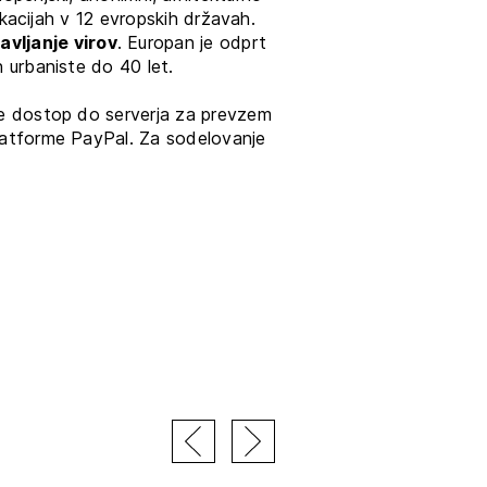
okacijah v 12 evropskih državah.
vljanje virov
.
Europan je odprt
n urbaniste do 40 let.
uje dostop do serverja za prevzem
platforme PayPal. Za sodelovanje
JTE SE
ESLO
E SE