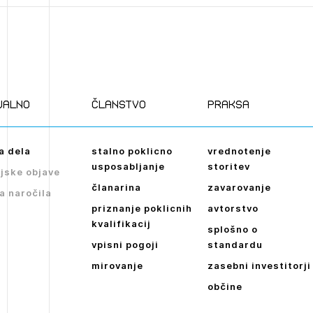
ualno
članstvo
praksa
a dela
stalno poklicno
vrednotenje
usposabljanje
storitev
jske objave
članarina
zavarovanje
a naročila
priznanje poklicnih
avtorstvo
kvalifikacij
splošno o
vpisni pogoji
standardu
mirovanje
zasebni investitorji
občine