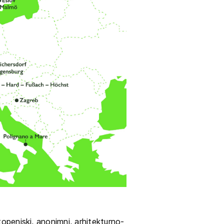
tiranje
vna pomoč
estitorje
ki
sti
topenjski, anonimni, arhitekturno-