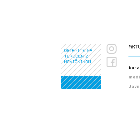
akt
ostanite na
tekočem z
novičnikom
borz
medi
Javn