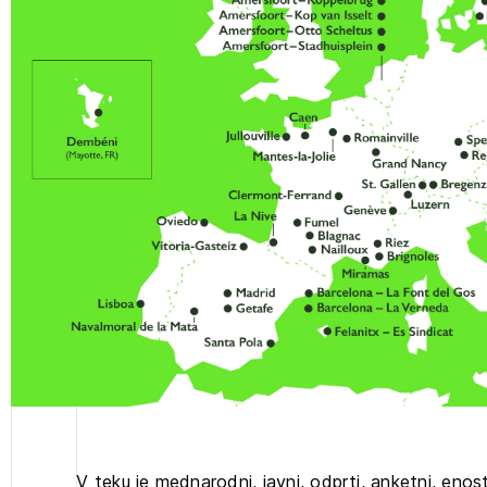
projek
Stroko
Za inv
Občins
urbani
V teku je mednarodni, javni, odprti, anketni, enos