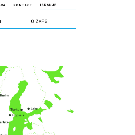
ISKANJE
AVA
KONTAKT
a
O ZAPS
rd ZAPS
Predstavitev
a stroke
Ekipa
odaja
Zlati svinčnik
janje
Projekti
osti
Knjižnica
nje poslov
dokumentov