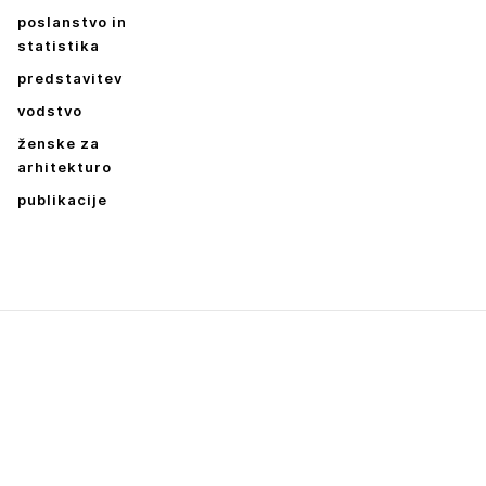
poslanstvo in
statistika
predstavitev
vodstvo
ženske za
arhitekturo
publikacije
Dokumenti
A_NATEČAJNI POGOJI