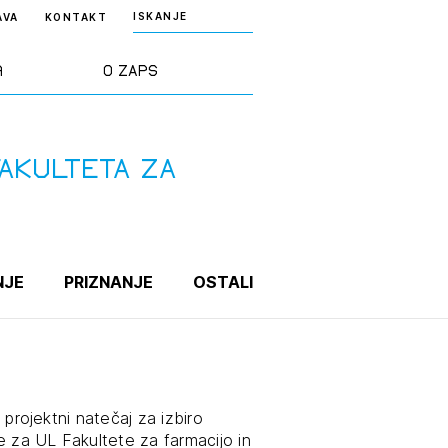
ISKANJE
AVA
KONTAKT
a
O ZAPS
rd ZAPS
Predstavitev
FAKULTETA ZA
a stroke
Ekipa
odaja
Zlati svinčnik
NJE
PRIZNANJE
OSTALI
janje
Projekti
osti
Knjižnica
, projektni natečaj za izbiro
nje poslov
dokumentov
e za UL Fakultete za farmacijo in