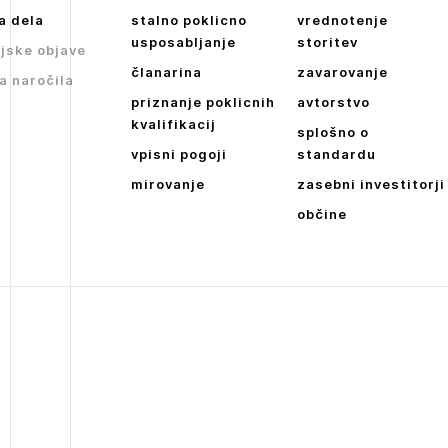
a dela
stalno poklicno
vrednotenje
usposabljanje
storitev
jske objave
članarina
zavarovanje
a naročila
priznanje poklicnih
avtorstvo
kvalifikacij
splošno o
vpisni pogoji
standardu
mirovanje
zasebni investitorji
občine