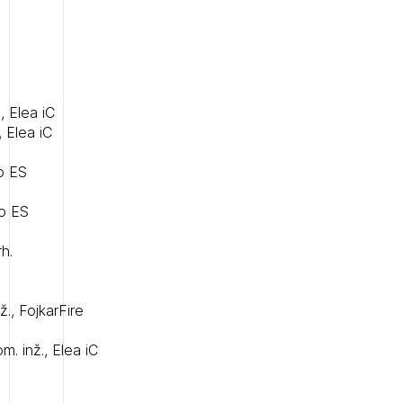
, Elea iC
, Elea iC
ro ES
iro ES
rh.
nž., FojkarFire
om. inž., Elea iC