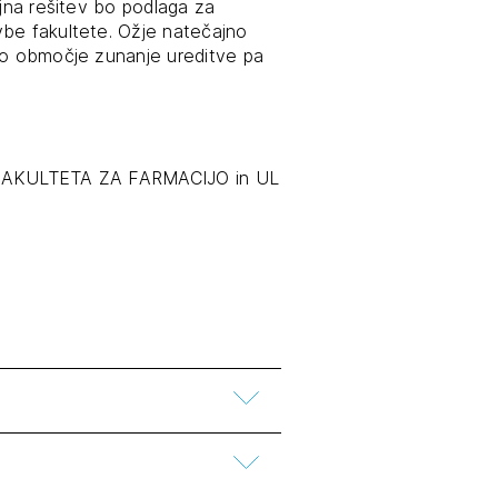
ajna rešitev bo podlaga za
vbe fakultete. Ožje natečajno
jno območje zunanje ureditve pa
UL FAKULTETA ZA FARMACIJO in UL