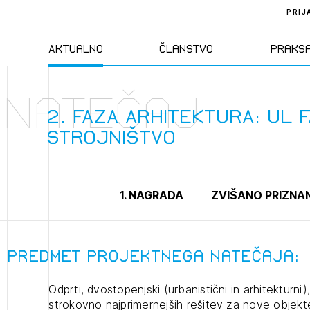
PRIJ
Aktualno
Članstvo
Praks
Natečaj
Novice
Člani ZAPS
Standa
2. FAZA ARHITEKTURA: UL 
STROJNIŠTVO
Natečaji
Kandidati za
Pravil
člane
Izobraževanja
Zakon
1. NAGRADA
ZVIŠANO PRIZNA
Kandidati za
izpit
Dogodki
Opravl
dejavn
Predmet projektnega natečaja:
Odprti, dvostopenjski (urbanistični in arhitekturni)
Sklepa
strokovno najprimernejših rešitev za nove objekt