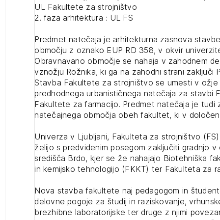
UL Fakultete za strojništvo
projek
2. faza arhitektura : UL FS
Predmet natečaja je arhitekturna zasnova stavbe 
Stroko
območju z oznako EUP RD 358, v okvir univerzit
Obravnavano območje se nahaja v zahodnem del
vznožju Rožnika, ki ga na zahodni strani zaključi 
Za inv
Stavba Fakultete za strojništvo se umesti v ožj
predhodnega urbanističnega natečaja za stavbi Fa
Fakultete za farmacijo. Predmet natečaja je tudi 
Občins
natečajnega območja obeh fakultet, ki v določeni
urbani
Univerza v Ljubljani, Fakulteta za strojništvo (FS
želijo s predvidenim posegom zaključiti gradnjo 
središča Brdo, kjer se že nahajajo Biotehniška fa
in kemijsko tehnologijo (FKKT) ter Fakulteta za ra
Nova stavba fakultete naj pedagogom in študen
delovne pogoje za študij in raziskovanje, vrhuns
brezhibne laboratorijske ter druge z njimi poveza