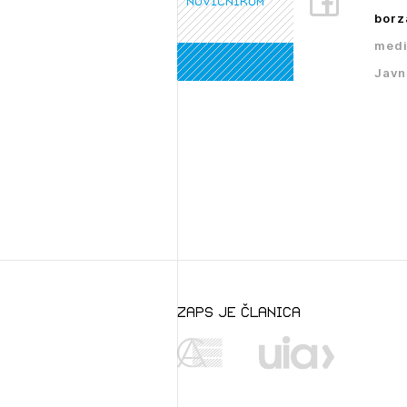
novičnikom
borz
medi
Javn
zaps je članica