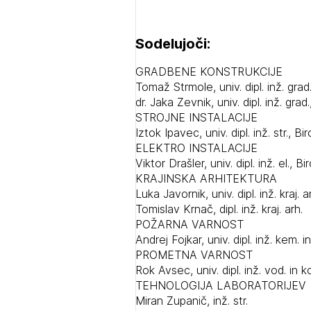
Sodelujoči:
GRADBENE KONSTRUKCIJE
Tomaž Strmole, univ. dipl. inž. grad.
dr. Jaka Zevnik, univ. dipl. inž. grad.
STROJNE INSTALACIJE
Iztok Ipavec, univ. dipl. inž. str., Bi
ELEKTRO INSTALACIJE
Viktor Drašler, univ. dipl. inž. el., B
KRAJINSKA ARHITEKTURA
Luka Javornik, univ. dipl. inž. kraj. a
Tomislav Krnač, dipl. inž. kraj. arh.
POŽARNA VARNOST
Andrej Fojkar, univ. dipl. inž. kem. i
PROMETNA VARNOST
Rok Avsec, univ. dipl. inž. vod. in k
TEHNOLOGIJA LABORATORIJEV
Miran Zupanič, inž. str.