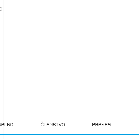
C
ualno
članstvo
praksa