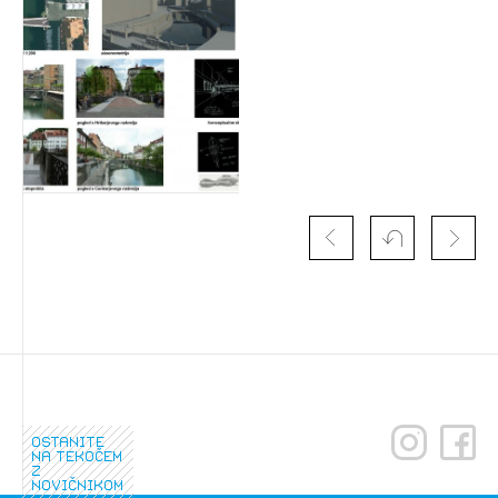
Izbrana vsebina je namenjena le ZAPS
registriranim uporabnikom. Da lahko do nje
dostopate, se je potrebno prijaviti.
PRIJAVITE SE
REGISTRIRAJTE SE
ostanite
na tekočem
z
novičnikom