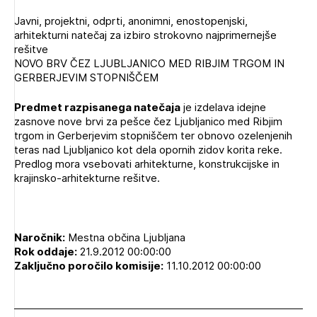
Novičnik natečajev
Javni, projektni, odprti, anonimni, enostopenjski,
PRIJAVITE SE
Tedenski novičnik javnih naročil
arhitekturni natečaj za izbiro strokovno najprimernejše
rešitve
Dnevne medijske objave
POZABLJENO GESLO
NOVO BRV ČEZ LJUBLJANICO MED RIBJIM TRGOM IN
GERBERJEVIM STOPNIŠČEM
REGISTRIRAJTE SE
Predmet razpisanega natečaja
je izdelava idejne
zasnove nove brvi za pešce čez Ljubljanico med Ribjim
trgom in Gerberjevim stopniščem ter obnovo ozelenjenih
NAPREJ
teras nad Ljubljanico kot dela opornih zidov korita reke.
Predlog mora vsebovati arhitekturne, konstrukcijske in
krajinsko-arhitekturne rešitve.
Naročnik:
Mestna občina Ljubljana
Rok oddaje:
21.9.2012 00:00:00
Zaključno poročilo komisije:
11.10.2012 00:00:00