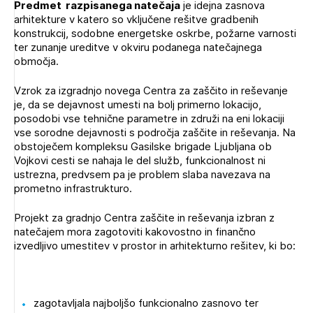
Predmet razpisanega natečaja
je idejna zasnova
Novičnik natečajev
arhitekture v katero so vključene rešitve gradbenih
PRIJAVITE SE
konstrukcij, sodobne energetske oskrbe, požarne varnosti
Tedenski novičnik javnih naročil
ter zunanje ureditve v okviru podanega natečajnega
Dnevne medijske objave
POZABLJENO GESLO
območja.
REGISTRIRAJTE SE
Vzrok za izgradnjo novega Centra za zaščito in reševanje
je, da se dejavnost umesti na bolj primerno lokacijo,
posodobi vse tehnične parametre in združi na eni lokaciji
vse sorodne dejavnosti s področja zaščite in reševanja. Na
NAPREJ
obstoječem kompleksu Gasilske brigade Ljubljana ob
Vojkovi cesti se nahaja le del služb, funkcionalnost ni
ustrezna, predvsem pa je problem slaba navezava na
prometno infrastrukturo.
Projekt za gradnjo Centra zaščite in reševanja izbran z
natečajem mora zagotoviti kakovostno in finančno
izvedljivo umestitev v prostor in arhitekturno rešitev, ki bo:
zagotavljala najboljšo funkcionalno zasnovo ter