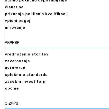
stalno poklicno usposabljanje
članarina
priznanje poklicnih kvalifikacij
vpisni pogoji
mirovanje
praksa
vrednotenje storitev
zavarovanje
avtorstvo
splošno o standardu
zasebni investitorji
občine
O zaps