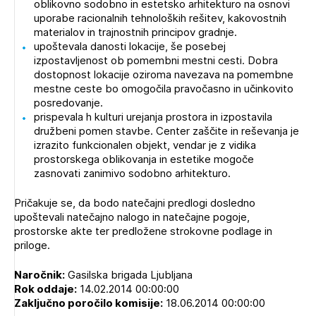
oblikovno sodobno in estetsko arhitekturo na osnovi
uporabe racionalnih tehnoloških rešitev, kakovostnih
materialov in trajnostnih principov gradnje.
upoštevala danosti lokacije, še posebej
izpostavljenost ob pomembni mestni cesti. Dobra
dostopnost lokacije oziroma navezava na pomembne
mestne ceste bo omogočila pravočasno in učinkovito
posredovanje.
prispevala h kulturi urejanja prostora in izpostavila
družbeni pomen stavbe. Center zaščite in reševanja je
izrazito funkcionalen objekt, vendar je z vidika
prostorskega oblikovanja in estetike mogoče
zasnovati zanimivo sodobno arhitekturo.
Pričakuje se, da bodo natečajni predlogi dosledno
upoštevali natečajno nalogo in natečajne pogoje,
prostorske akte ter predložene strokovne podlage in
priloge.
Naročnik:
Gasilska brigada Ljubljana
Rok oddaje:
14.02.2014 00:00:00
Zaključno poročilo komisije:
18.06.2014 00:00:00