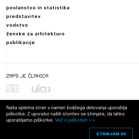
poslanstvo in statistika
predstavitev
vodstvo
ženske za arhitekturo
publikacije
zaps je članica
Dokumenti
Naša spletna stran v namen boljšega delovanja uporablja
A_B_natecajni_pogoji
piškotke. Z uporabo naših storitev se strinjate, da lahko
uporabljamo piškotke.
Več o piškotkih >>
C_natečajna naloga
© 2021 Zbornica za arhitekturo in
Pravno obvestilo
|
O avtorjih
|
prostor Slovenije
Piškotki
D_natečajne podlage
STRINJAM SE
E_natečajne priloge