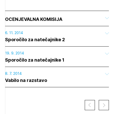
OCENJEVALNA KOMISIJA
6. 11. 2014
Sporočilo za natečajnike 2
19. 9. 2014
Sporočilo za natečajnike 1
8. 7. 2014
Vabilo na razstavo
Izbrana vsebina je namenjena le ZAPS
registriranim uporabnikom. Da lahko do nje