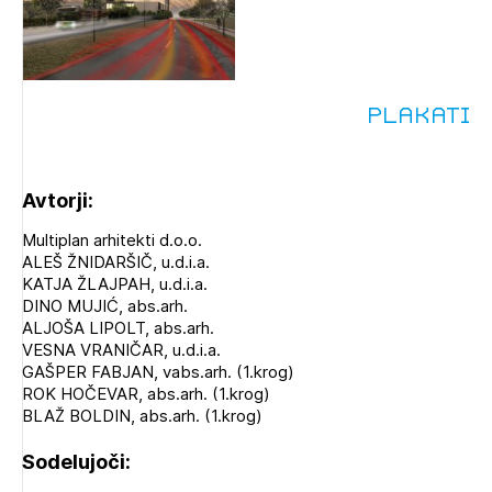
PRIJAVITE SE
REGISTRIRAJTE SE
Plakati
Avtorji:
Multiplan arhitekti d.o.o.
ALEŠ ŽNIDARŠIČ, u.d.i.a.
KATJA ŽLAJPAH, u.d.i.a.
DINO MUJIĆ, abs.arh.
ALJOŠA LIPOLT, abs.arh.
VESNA VRANIČAR, u.d.i.a.
GAŠPER FABJAN, vabs.arh. (1.krog)
ROK HOČEVAR, abs.arh. (1.krog)
BLAŽ BOLDIN, abs.arh. (1.krog)
Sodelujoči: