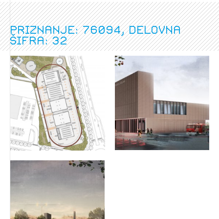
Priznanje: 76094, delovna
šifra: 32
Izbrana vsebina je namenjena le ZAPS
registriranim uporabnikom. Da lahko do nje
dostopate, se je potrebno prijaviti.