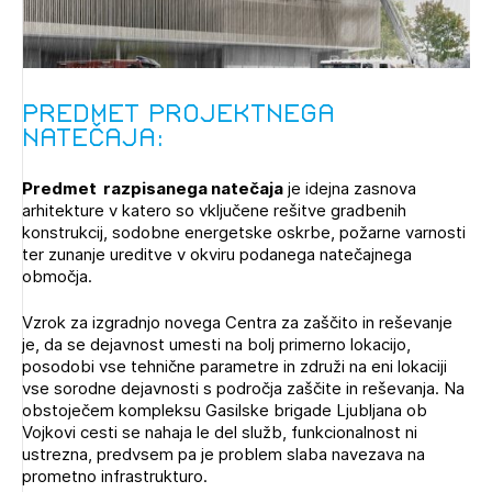
Novičnik natečajev
PRIJAVITE SE
Tedenski novičnik javnih naročil
Dnevne medijske objave
POZABLJENO GESLO
Predmet projektnega
natečaja:
REGISTRIRAJTE SE
Predmet razpisanega natečaja
je idejna zasnova
arhitekture v katero so vključene rešitve gradbenih
NAPREJ
konstrukcij, sodobne energetske oskrbe, požarne varnosti
ter zunanje ureditve v okviru podanega natečajnega
območja.
Vzrok za izgradnjo novega Centra za zaščito in reševanje
je, da se dejavnost umesti na bolj primerno lokacijo,
posodobi vse tehnične parametre in združi na eni lokaciji
vse sorodne dejavnosti s področja zaščite in reševanja. Na
obstoječem kompleksu Gasilske brigade Ljubljana ob
Vojkovi cesti se nahaja le del služb, funkcionalnost ni
ustrezna, predvsem pa je problem slaba navezava na
prometno infrastrukturo.