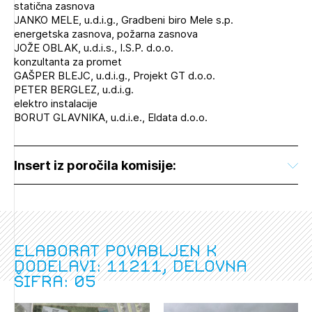
statična zasnova
JANKO MELE, u.d.i.g., Gradbeni biro Mele s.p.
energetska zasnova, požarna zasnova
JOŽE OBLAK, u.d.i.s., I.S.P. d.o.o.
konzultanta za promet
GAŠPER BLEJC, u.d.i.g., Projekt GT d.o.o.
PETER BERGLEZ, u.d.i.g.
elektro instalacije
BORUT GLAVNIKA, u.d.i.e., Eldata d.o.o.
Insert iz poročila komisije:
Elaborat povabljen k
dodelavi: 11211, delovna
šifra: 05