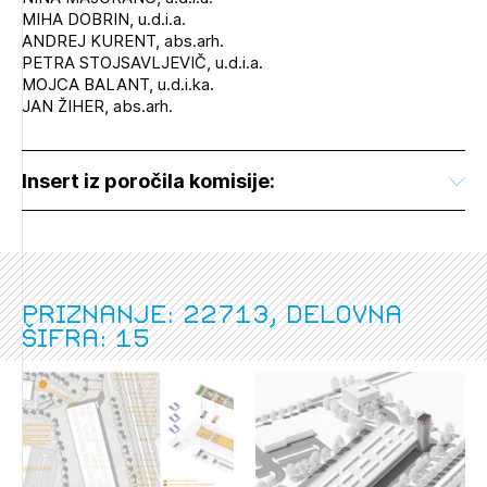
MIHA DOBRIN, u.d.i.a.
ANDREJ KURENT, abs.arh.
PETRA STOJSAVLJEVIČ, u.d.i.a.
MOJCA BALANT, u.d.i.ka.
JAN ŽIHER, abs.arh.
Insert iz poročila komisije:
Priznanje: 22713, delovna
šifra: 15