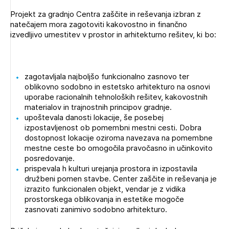
Projekt za gradnjo Centra zaščite in reševanja izbran z
natečajem mora zagotoviti kakovostno in finančno
izvedljivo umestitev v prostor in arhitekturno rešitev, ki bo:
zagotavljala najboljšo funkcionalno zasnovo ter
oblikovno sodobno in estetsko arhitekturo na osnovi
uporabe racionalnih tehnoloških rešitev, kakovostnih
materialov in trajnostnih principov gradnje.
upoštevala danosti lokacije, še posebej
izpostavljenost ob pomembni mestni cesti. Dobra
dostopnost lokacije oziroma navezava na pomembne
mestne ceste bo omogočila pravočasno in učinkovito
posredovanje.
prispevala h kulturi urejanja prostora in izpostavila
družbeni pomen stavbe. Center zaščite in reševanja je
izrazito funkcionalen objekt, vendar je z vidika
prostorskega oblikovanja in estetike mogoče
zasnovati zanimivo sodobno arhitekturo.