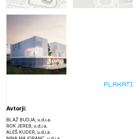
Plakati
Avtorji:
BLAŽ BUDJA, u.d.i.a.
ROK JEREB, u.d.i.a.
ALEŠ KUDER, u.d.i.a.
NINA MAJORANC, u.d.i.a.