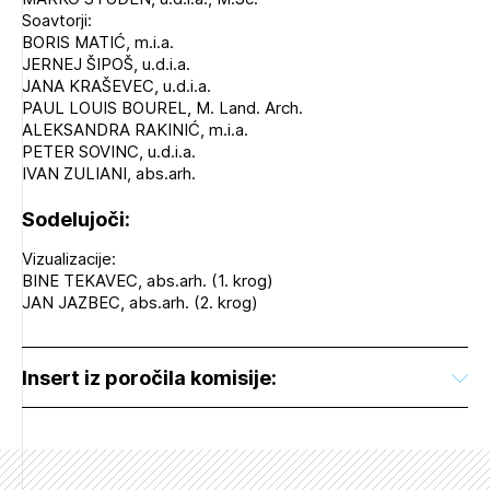
Soavtorji:
BORIS MATIĆ, m.i.a.
JERNEJ ŠIPOŠ, u.d.i.a.
JANA KRAŠEVEC, u.d.i.a.
PAUL LOUIS BOUREL, M. Land. Arch.
ALEKSANDRA RAKINIĆ, m.i.a.
PETER SOVINC, u.d.i.a.
IVAN ZULIANI, abs.arh.
Sodelujoči:
Vizualizacije:
BINE TEKAVEC, abs.arh. (1. krog)
JAN JAZBEC, abs.arh. (2. krog)
Insert iz poročila komisije: