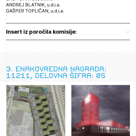
ANDREJ BLATNIK, u.d.i.a.
GAŠPER TOPLIČAN, u.d.i.a.
Insert iz poročila komisije:
3. enakovredna nagrada:
11211, delovna šifra: 05