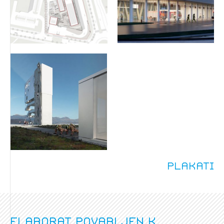
Plakati
Elaborat povabljen k