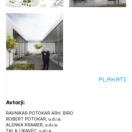
Plakati
Avtorji:
RAVNIKAR POTOKAR ARH. BIRO
ROBERT POTOKAR, u.d.i.a.
ALENKA KRAMER, u.d.i.a.
ZALA LIKAVEC, u.d.i.a.