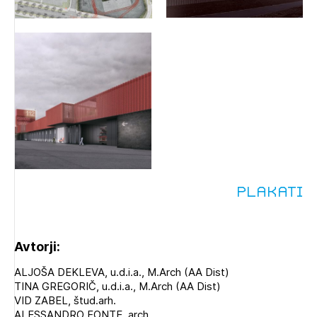
Plakati
Avtorji:
ALJOŠA DEKLEVA, u.d.i.a., M.Arch (AA Dist)
TINA GREGORIČ, u.d.i.a., M.Arch (AA Dist)
VID ZABEL, štud.arh.
ALESSANDRO FONTE, arch.