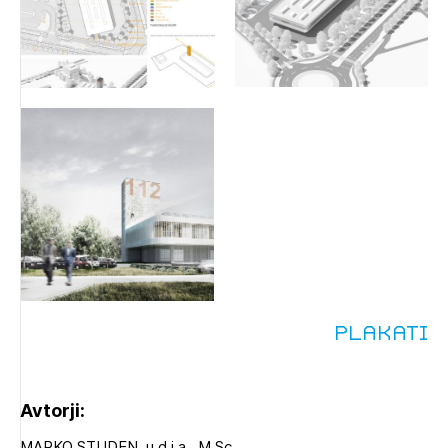
Plakati
Avtorji:
MARKO STUDEN, u.d.i.a., M.Sc.