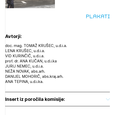
Plakati
Avtorji:
doc. mag. TOMAŽ KRUŠEC, u.d.i.a.
LENA KRUŠEC, u.d.i.a.
VID KURINČIČ, u.d.i.a.
prof. dr. ANA KUČAN, u.d.i.ka
JURIJ NEMEC, u.d.i.a.
NEŽA NOVAK, abs.arh.
DANIJEL MOHORIČ, abs.kraj.arh.
ANA TEPINA, u.d.i.ka.
Insert iz poročila komisije: