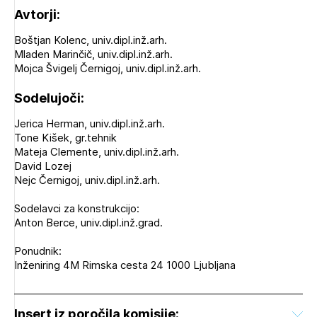
Avtorji:
Boštjan Kolenc, univ.dipl.inž.arh.
Mladen Marinčič, univ.dipl.inž.arh.
Mojca Švigelj Černigoj, univ.dipl.inž.arh.
Sodelujoči:
Jerica Herman, univ.dipl.inž.arh.
Tone Kišek, gr.tehnik
Mateja Clemente, univ.dipl.inž.arh.
David Lozej
Nejc Černigoj, univ.dipl.inž.arh.
Sodelavci za konstrukcijo:
Anton Berce, univ.dipl.inž.grad.
Ponudnik:
Inženiring 4M Rimska cesta 24 1000 Ljubljana
Insert iz poročila komisije: