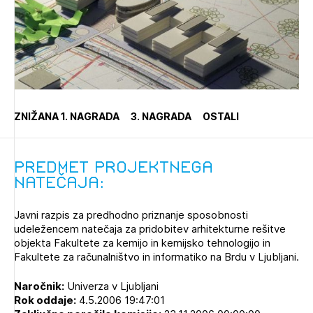
Novičnik natečajev
PRIJAVITE SE
Tedenski novičnik javnih naročil
Dnevne medijske objave
POZABLJENO GESLO
REGISTRIRAJTE SE
ZNIŽANA 1. NAGRADA
3. NAGRADA
OSTALI
NAPREJ
Predmet projektnega
natečaja:
Javni razpis za predhodno priznanje sposobnosti
udeležencem natečaja za pridobitev arhitekturne rešitve
objekta Fakultete za kemijo in kemijsko tehnologijo in
Fakultete za računalništvo in informatiko na Brdu v Ljubljani.
Naročnik:
Univerza v Ljubljani
Rok oddaje:
4.5.2006 19:47:01