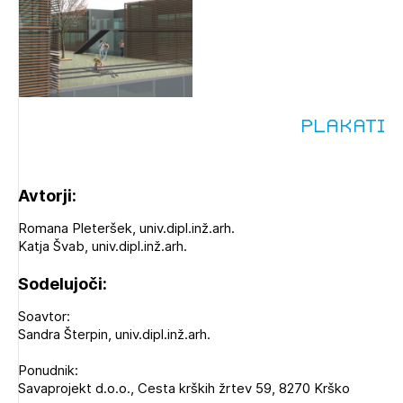
Izbrana vsebina je namenjena le ZAPS
Plakati
registriranim uporabnikom. Da lahko do nje
dostopate, se je potrebno prijaviti.
Avtorji:
PRIJAVITE SE
REGISTRIRAJTE SE
Romana Pleteršek, univ.dipl.inž.arh.
Katja Švab, univ.dipl.inž.arh.
Sodelujoči:
Soavtor:
Sandra Šterpin, univ.dipl.inž.arh.
Ponudnik:
Savaprojekt d.o.o., Cesta krških žrtev 59, 8270 Krško