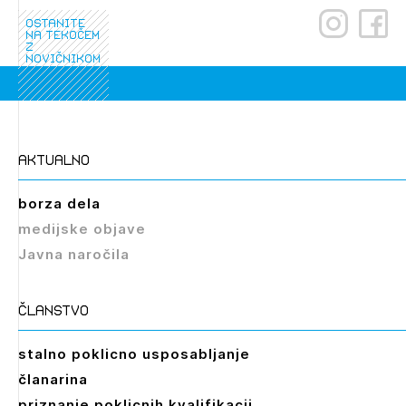
ostanite
na tekočem
z
novičnikom
aktualno
borza dela
medijske objave
Javna naročila
članstvo
stalno poklicno usposabljanje
članarina
priznanje poklicnih kvalifikacij