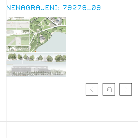
Nenagrajeni: 79278_09
Izbrana vsebina je namenjena le ZAPS
registriranim uporabnikom. Da lahko do nje
dostopate, se je potrebno prijaviti.
PRIJAVITE SE
REGISTRIRAJTE SE