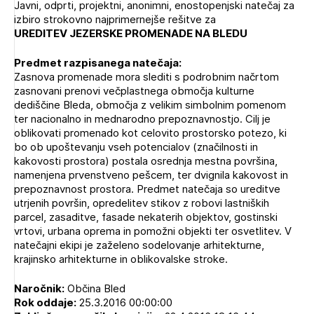
Javni, odprti, projektni, anonimni, enostopenjski natečaj za
Novičnik natečajev
izbiro strokovno najprimernejše rešitve za
PRIJAVITE SE
UREDITEV JEZERSKE PROMENADE NA BLEDU
Tedenski novičnik javnih naročil
Dnevne medijske objave
POZABLJENO GESLO
Predmet razpisanega natečaja:
Zasnova promenade mora slediti s podrobnim načrtom
REGISTRIRAJTE SE
zasnovani prenovi večplastnega območja kulturne
dediščine Bleda, območja z velikim simbolnim pomenom
ter nacionalno in mednarodno prepoznavnostjo. Cilj je
oblikovati promenado kot celovito prostorsko potezo, ki
NAPREJ
bo ob upoštevanju vseh potencialov (značilnosti in
kakovosti prostora) postala osrednja mestna površina,
namenjena prvenstveno pešcem, ter dvignila kakovost in
prepoznavnost prostora. Predmet natečaja so ureditve
utrjenih površin, opredelitev stikov z robovi lastniških
parcel, zasaditve, fasade nekaterih objektov, gostinski
vrtovi, urbana oprema in pomožni objekti ter osvetlitev. V
natečajni ekipi je zaželeno sodelovanje arhitekturne,
krajinsko arhitekturne in oblikovalske stroke.
Naročnik:
Občina Bled
Rok oddaje:
25.3.2016 00:00:00